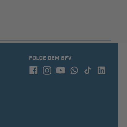
FOLGE DEM BFV