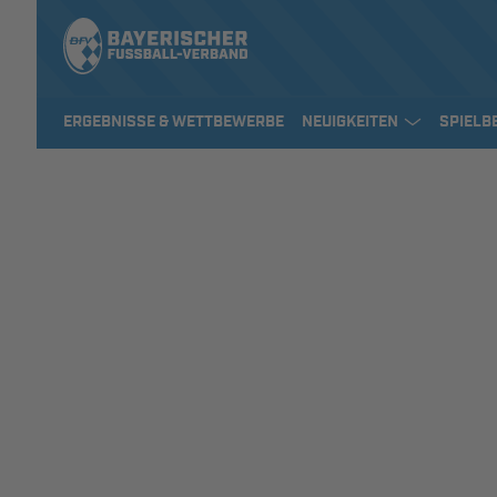
ERGEBNISSE & WETTBEWERBE
NEUIGKEITEN
SPIELB