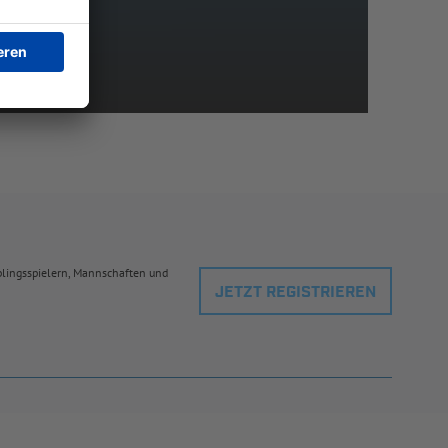
eblingsspielern, Mannschaften und
JETZT REGISTRIEREN