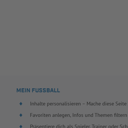
MEIN FUSSBALL
Inhalte personalisieren – Mache diese Seite
Favoriten anlegen, Infos und Themen filtern
Präsentiere dich als Spieler, Trainer oder Sch