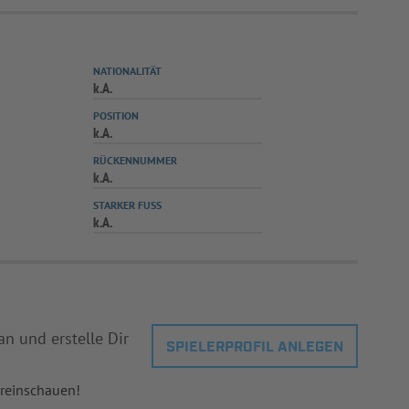
NATIONALITÄT
k.A.
POSITION
k.A.
RÜCKENNUMMER
k.A.
STARKER FUSS
k.A.
R
an und erstelle Dir
SPIELERPROFIL ANLEGEN
 reinschauen!