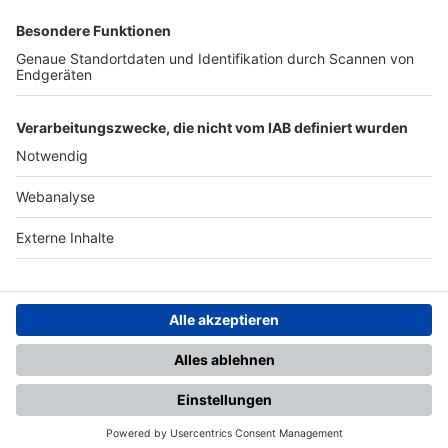
SFV
DFB
UEFA
FIFA
Nutzungsbedingungen
Datenschutz
Impressum