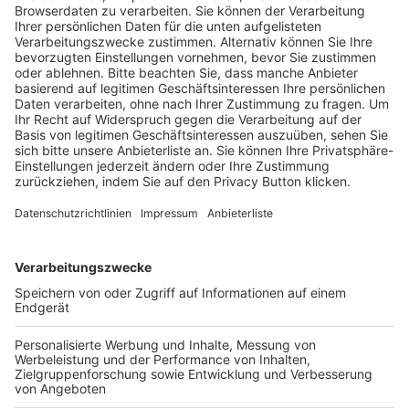
Trainerausbildung
Schulungsangebot Vereinsmitarbeiter
BFV-Geschäftsstellen
Trainerbörse
Login SpielPlus
FOLGE DEM BFV
TOP-VEREINE
TOP-PARTNER