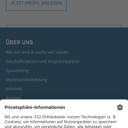
JETZT PROFIL ANLEGEN
ÜBER UNS
Wer wir sind & wofür wir stehen
Geschäftsstellen und Ansprechpartner
Sponsoring
Vereinsunterstützung
Infothek
Kontakt
HÄUFIG BESUCHTE SEITEN
Pässe und Vereinswechsel