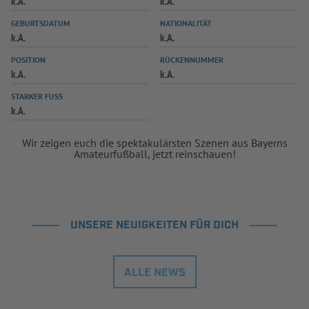
k.A.
k.A.
INFOTHEK
SPIELPLUS
GEBURTSDATUM
NATIONALITÄT
k.A.
k.A.
POSITION
RÜCKENNUMMER
k.A.
k.A.
STARKER FUSS
k.A.
Wir zeigen euch die spektakulärsten Szenen aus Bayerns
Amateurfußball, jetzt reinschauen!
UNSERE NEUIGKEITEN FÜR DICH
ALLE NEWS