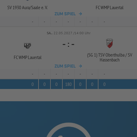
SV 1930 Aura/
Saale e. V.
FC WMP Lauertal
ZUM SPIEL
-
-
-
-
-
-
-
SA..
22.05.2027 /14:00 Uhr
-
:
-
(SG 1) TSV Oberthulba /
SV
FC WMP Lauertal
Hassenbach
ZUM SPIEL
-
-
-
-
-
-
-
0
0
0
180
0
0
0