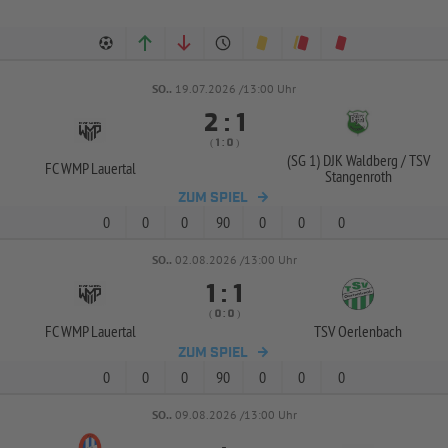
SO..
19.07.2026 /13:00 Uhr


:
( 
 )
:
(SG 1) DJK Waldberg /
TSV
FC WMP Lauertal
Stangenroth
ZUM SPIEL
0
0
0
90
0
0
0
SO..
02.08.2026 /13:00 Uhr


:
( 
 )
:
FC WMP Lauertal
TSV Oerlenbach
ZUM SPIEL
0
0
0
90
0
0
0
SO..
09.08.2026 /13:00 Uhr