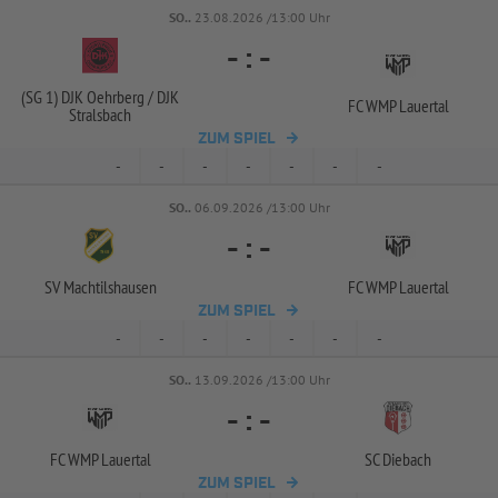
SO..
23.08.2026 /13:00 Uhr
-
:
-
(SG 1) DJK Oehrberg /
DJK
FC WMP Lauertal
Stralsbach
ZUM SPIEL
-
-
-
-
-
-
-
SO..
06.09.2026 /13:00 Uhr
-
:
-
SV Machtilshausen
FC WMP Lauertal
ZUM SPIEL
-
-
-
-
-
-
-
SO..
13.09.2026 /13:00 Uhr
-
:
-
FC WMP Lauertal
SC Diebach
ZUM SPIEL