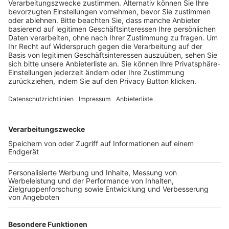
Pässe und Vereinswechsel
Trainerausbildung
Schulungsangebot Vereinsmitarbeiter
BFV-Geschäftsstellen
Trainerbörse
Login SpielPlus
FOLGE DEM BFV
TOP-VEREINE