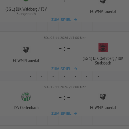
(SG 1) DJK Waldberg /
TSV
FC WMP Lauertal
Stangenroth
ZUM SPIEL
-
-
-
-
-
-
-
SO..
08.11.2026 /13:00 Uhr
-
:
-
(SG 1) DJK Oehrberg /
DJK
FC WMP Lauertal
Stralsbach
ZUM SPIEL
-
-
-
-
-
-
-
SO..
15.11.2026 /13:00 Uhr
-
:
-
TSV Oerlenbach
FC WMP Lauertal
ZUM SPIEL
-
-
-
-
-
-
-