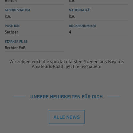
Herren
k.A.
INFOTHEK
SPIELPLUS
GEBURTSDATUM
NATIONALITÄT
k.A.
k.A.
POSITION
RÜCKENNUMMER
Sechser
4
STARKER FUSS
Rechter Fuß
Wir zeigen euch die spektakulärsten Szenen aus Bayerns
Amateurfußball, jetzt reinschauen!
UNSERE NEUIGKEITEN FÜR DICH
ALLE NEWS