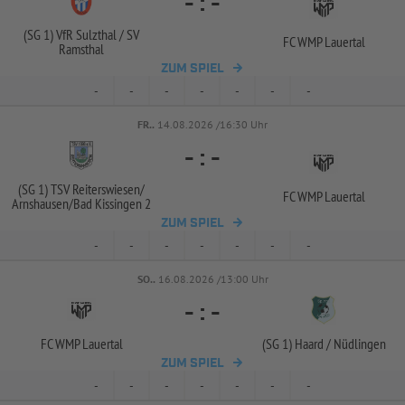
-
:
-
(SG 1) VfR Sulzthal /
SV
FC WMP Lauertal
Ramsthal
ZUM SPIEL
-
-
-
-
-
-
-
FR..
14.08.2026 /16:30 Uhr
-
:
-
(SG 1) TSV Reiterswiesen/
FC WMP Lauertal
Arnshausen/
Bad Kissingen 2
ZUM SPIEL
-
-
-
-
-
-
-
SO..
16.08.2026 /13:00 Uhr
-
:
-
FC WMP Lauertal
(SG 1) Haard /
Nüdlingen
ZUM SPIEL
-
-
-
-
-
-
-