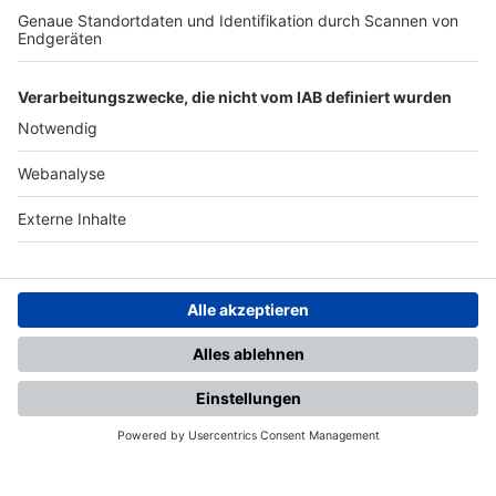
TOP-PARTNER
SFV
DFB
UEFA
FIFA
Nutzungsbedingungen
Datenschutz
Impressum