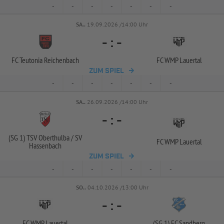
-
-
-
-
-
-
-
SA..
19.09.2026 /14:00 Uhr
-
:
-
FC Teutonia Reichenbach
FC WMP Lauertal
ZUM SPIEL
-
-
-
-
-
-
-
SA..
26.09.2026 /14:00 Uhr
-
:
-
(SG 1) TSV Oberthulba /
SV
FC WMP Lauertal
Hassenbach
ZUM SPIEL
-
-
-
-
-
-
-
SO..
04.10.2026 /13:00 Uhr
-
:
-
FC WMP Lauertal
(SG 1) FC Sandberg