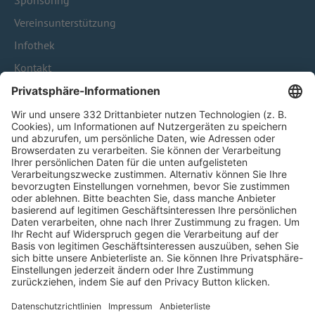
Sponsoring
Vereinsunterstützung
Infothek
Kontakt
HÄUFIG BESUCHTE SEITEN
Pässe und Vereinswechsel
Trainerausbildung
Schulungsangebot Vereinsmitarbeiter
BFV-Geschäftsstellen
Trainerbörse
Login SpielPlus
FOLGE DEM BFV