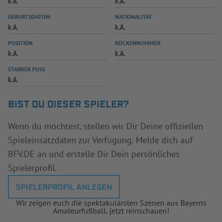
k.A.
k.A.
INFOTHEK
SPIELPLUS
GEBURTSDATUM
NATIONALITÄT
k.A.
k.A.
POSITION
RÜCKENNUMMER
k.A.
k.A.
STARKER FUSS
k.A.
BIST DU DIESER SPIELER?
Wenn du möchtest, stellen wir Dir Deine offiziellen
Spieleinsatzdaten zur Verfügung. Melde dich auf
BFV.DE an und erstelle Dir Dein persönliches
Spielerprofil.
SPIELERPROFIL ANLEGEN
Wir zeigen euch die spektakulärsten Szenen aus Bayerns
Amateurfußball, jetzt reinschauen!