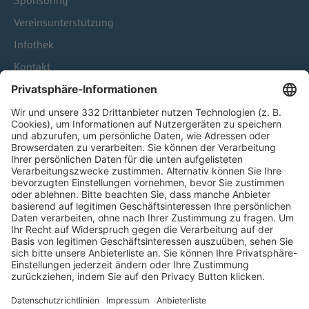
Sponsoring
Vereinsunterstützung
Infothek
Kontakt
HÄUFIG BESUCHTE SEITEN
Pässe und Vereinswechsel
Trainerausbildung
Schulungsangebot Vereinsmitarbeiter
BFV-Geschäftsstellen
Trainerbörse
Login SpielPlus
FOLGE DEM BFV