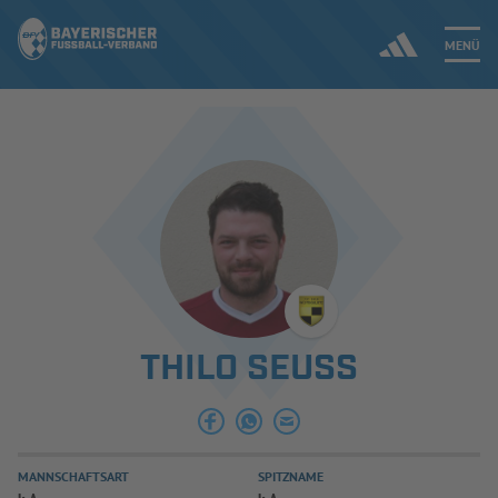
MENÜ
Jetzt einloggen
ERGEBNISSE & WETTBEWERBE
NEUIGKEITEN
SPIELBETRIEB & VERBANDSLEBEN
THILO SEUSS
AUSBILDUNG & FÖRDERUNG
DER VERBAND
MANNSCHAFTSART
SPITZNAME