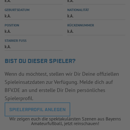
k.A.
k.A.
INFOTHEK
SPIELPLUS
GEBURTSDATUM
NATIONALITÄT
k.A.
k.A.
POSITION
RÜCKENNUMMER
k.A.
k.A.
STARKER FUSS
k.A.
BIST DU DIESER SPIELER?
Wenn du möchtest, stellen wir Dir Deine offiziellen
Spieleinsatzdaten zur Verfügung. Melde dich auf
BFV.DE an und erstelle Dir Dein persönliches
Spielerprofil.
SPIELERPROFIL ANLEGEN
Wir zeigen euch die spektakulärsten Szenen aus Bayerns
Amateurfußball, jetzt reinschauen!