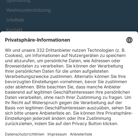
Sponsoring
Vereinsunterstützung
Infothek
Kontakt
HÄUFIG BESUCHTE SEITEN
Pässe und Vereinswechsel
Trainerausbildung
Schulungsangebot Vereinsmitarbeiter
BFV-Geschäftsstellen
Trainerbörse
Login SpielPlus
FOLGE DEM BFV