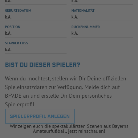
k.A.
k.A.
INFOTHEK
SPIELPLUS
GEBURTSDATUM
NATIONALITÄT
k.A.
k.A.
POSITION
RÜCKENNUMMER
k.A.
k.A.
STARKER FUSS
k.A.
BIST DU DIESER SPIELER?
Wenn du möchtest, stellen wir Dir Deine offiziellen
Spieleinsatzdaten zur Verfügung. Melde dich auf
BFV.DE an und erstelle Dir Dein persönliches
Spielerprofil.
SPIELERPROFIL ANLEGEN
Wir zeigen euch die spektakulärsten Szenen aus Bayerns
Amateurfußball, jetzt reinschauen!