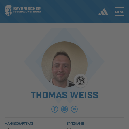
MENÜ
Jetzt einloggen
ERGEBNISSE & WETTBEWERBE
NEUIGKEITEN
SPIELBETRIEB & VERBANDSLEBEN
THOMAS WEISS
AUSBILDUNG & FÖRDERUNG
DER VERBAND
MANNSCHAFTSART
SPITZNAME