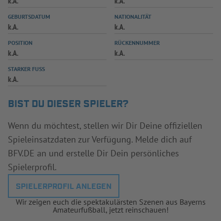
k.A.
k.A.
INFOTHEK
SPIELPLUS
GEBURTSDATUM
NATIONALITÄT
k.A.
k.A.
POSITION
RÜCKENNUMMER
k.A.
k.A.
STARKER FUSS
k.A.
BIST DU DIESER SPIELER?
Wenn du möchtest, stellen wir Dir Deine offiziellen
Spieleinsatzdaten zur Verfügung. Melde dich auf
BFV.DE an und erstelle Dir Dein persönliches
Spielerprofil.
SPIELERPROFIL ANLEGEN
Wir zeigen euch die spektakulärsten Szenen aus Bayerns
Amateurfußball, jetzt reinschauen!