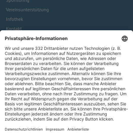
Sponsoring
Vereinsunterstützung
Infothek
Kontakt
HÄUFIG BESUCHTE SEITEN
Pässe und Vereinswechsel
Trainerausbildung
Schulungsangebot Vereinsmitarbeiter
BFV-Geschäftsstellen
Trainerbörse
Login SpielPlus
FOLGE DEM BFV