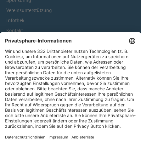
Sponsoring
Vereinsunterstützung
Infothek
Kontakt
HÄUFIG BESUCHTE SEITEN
Pässe und Vereinswechsel
Trainerausbildung
Schulungsangebot Vereinsmitarbeiter
BFV-Geschäftsstellen
Trainerbörse
Login SpielPlus
FOLGE DEM BFV