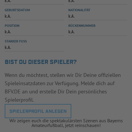
k.A.
k.A.
INFOTHEK
SPIELPLUS
GEBURTSDATUM
NATIONALITÄT
k.A.
k.A.
POSITION
RÜCKENNUMMER
k.A.
k.A.
STARKER FUSS
k.A.
BIST DU DIESER SPIELER?
Wenn du möchtest, stellen wir Dir Deine offiziellen
Spieleinsatzdaten zur Verfügung. Melde dich auf
BFV.DE an und erstelle Dir Dein persönliches
Spielerprofil.
SPIELERPROFIL ANLEGEN
Wir zeigen euch die spektakulärsten Szenen aus Bayerns
Amateurfußball, jetzt reinschauen!