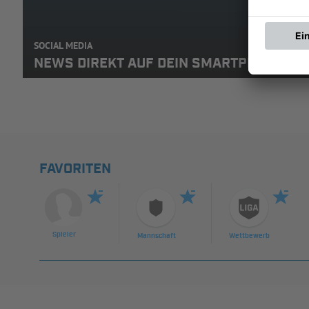
SOCIAL MEDIA
NEWS DIREKT AUF DEIN SMARTPHONE: A
FAVORITEN
Spieler
Mannschaft
Wettbewerb