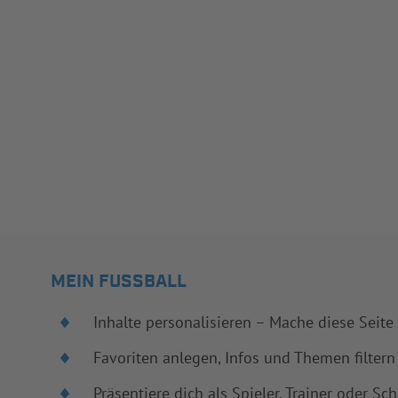
MEIN FUSSBALL
Inhalte personalisieren – Mache diese Seite
Favoriten anlegen, Infos und Themen filtern
Präsentiere dich als Spieler, Trainer oder Sch