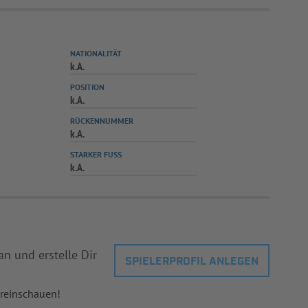
NATIONALITÄT
k.A.
POSITION
k.A.
RÜCKENNUMMER
k.A.
STARKER FUSS
k.A.
an und erstelle Dir
SPIELERPROFIL ANLEGEN
 reinschauen!