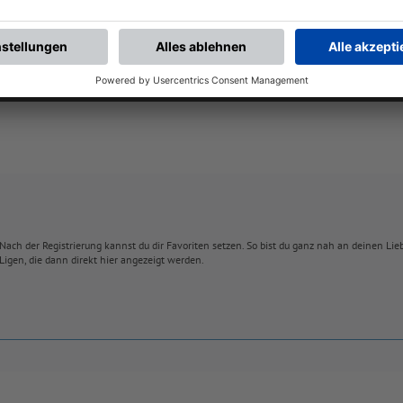
BONNIERE DEN BFV-WHATSAPP-KANAL!
Nach der Registrierung kannst du dir Favoriten setzen. So bist du ganz nah an deinen Li
Ligen, die dann direkt hier angezeigt werden.