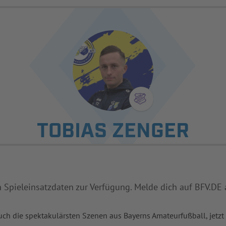
TOBIAS ZENGER
n Spieleinsatzdaten zur Verfügung. Melde dich auf BFV.DE 
uch die spektakulärsten Szenen aus Bayerns Amateurfußball, jetzt