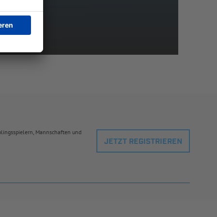
eblingsspielern, Mannschaften und
JETZT REGISTRIEREN