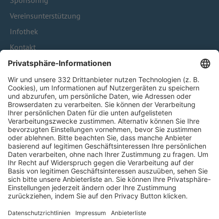
Sponsoring
Vereinsunterstützung
Infothek
Kontakt
HÄUFIG BESUCHTE SEITEN
Pässe und Vereinswechsel
Trainerausbildung
Schulungsangebot Vereinsmitarbeiter
BFV-Geschäftsstellen
Trainerbörse
Login SpielPlus
FOLGE DEM BFV