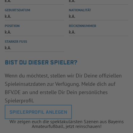
k.A.
k.A.
INFOTHEK
SPIELPLUS
GEBURTSDATUM
NATIONALITÄT
k.A.
k.A.
POSITION
RÜCKENNUMMER
k.A.
k.A.
STARKER FUSS
k.A.
BIST DU DIESER SPIELER?
Wenn du möchtest, stellen wir Dir Deine offiziellen
Spieleinsatzdaten zur Verfügung. Melde dich auf
BFV.DE an und erstelle Dir Dein persönliches
Spielerprofil.
SPIELERPROFIL ANLEGEN
Wir zeigen euch die spektakulärsten Szenen aus Bayerns
Amateurfußball, jetzt reinschauen!