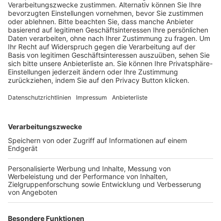
Schulungsangebot Vereinsmitarbeiter
BFV-Geschäftsstellen
Trainerbörse
Login SpielPlus
FOLGE DEM BFV
TOP-VEREINE
TOP-PARTNER