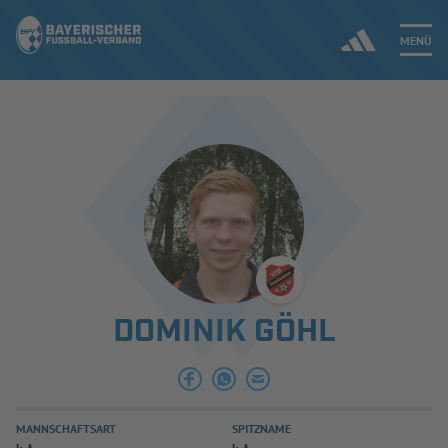
MENÜ
Jetzt einloggen
ERGEBNISSE & WETTBEWERBE
NEUIGKEITEN
SPIELBETRIEB & VERBANDSLEBEN
DOMINIK GÖHL
AUSBILDUNG & FÖRDERUNG
DER VERBAND
MANNSCHAFTSART
SPITZNAME