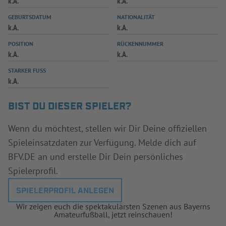
k.A.
k.A.
INFOTHEK
SPIELPLUS
GEBURTSDATUM
NATIONALITÄT
k.A.
k.A.
POSITION
RÜCKENNUMMER
k.A.
k.A.
STARKER FUSS
k.A.
BIST DU DIESER SPIELER?
Wenn du möchtest, stellen wir Dir Deine offiziellen
Spieleinsatzdaten zur Verfügung. Melde dich auf
BFV.DE an und erstelle Dir Dein persönliches
Spielerprofil.
SPIELERPROFIL ANLEGEN
Wir zeigen euch die spektakulärsten Szenen aus Bayerns
Amateurfußball, jetzt reinschauen!