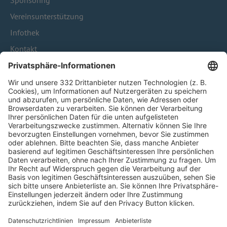
Sponsoring
Vereinsunterstützung
Infothek
Kontakt
HÄUFIG BESUCHTE SEITEN
Pässe und Vereinswechsel
Trainerausbildung
Schulungsangebot Vereinsmitarbeiter
BFV-Geschäftsstellen
Trainerbörse
Login SpielPlus
FOLGE DEM BFV