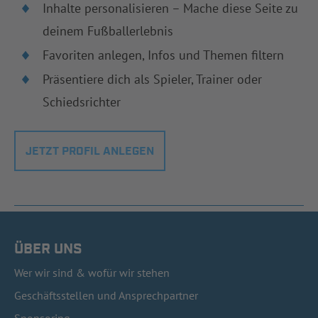
Inhalte personalisieren – Mache diese Seite zu
deinem Fußballerlebnis
Favoriten anlegen, Infos und Themen filtern
Präsentiere dich als Spieler, Trainer oder
Schiedsrichter
JETZT PROFIL ANLEGEN
ÜBER UNS
Wer wir sind & wofür wir stehen
Geschäftsstellen und Ansprechpartner