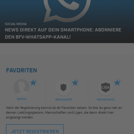
SOCIAL MEDIA
NEWS DIREKT AUF DEIN SMARTPHONE: ABONNIERE
DEN BFV-WHATSAPP-KANAL!
FAVORITEN
Spieler
Mannschaft
Wettbewerb
Nach der Registrierung kannst du dir Favoriten setzen. So bist du ganz nah an
deinen Lieblingsspielern, Mannschaften und Ligen, die dann direkt hier
angezeigt werden.
JETZT REGISTRIEREN