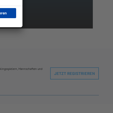
eblingsspielern, Mannschaften und
JETZT REGISTRIEREN