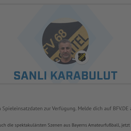
SANLI KARABULUT
n Spieleinsatzdaten zur Verfügung. Melde dich auf BFV.DE 
uch die spektakulärsten Szenen aus Bayerns Amateurfußball, jetzt