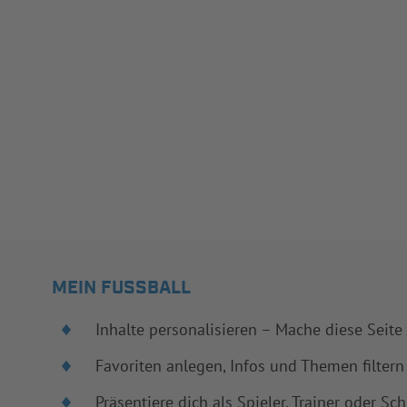
MEIN FUSSBALL
Inhalte personalisieren – Mache diese Seite
Favoriten anlegen, Infos und Themen filtern
Präsentiere dich als Spieler, Trainer oder Sch