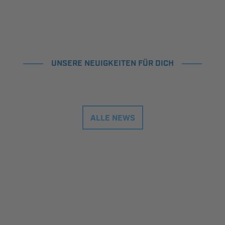
UNSERE NEUIGKEITEN FÜR DICH
ALLE NEWS