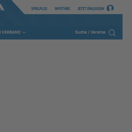
SPIELPLUS
INFOTHEK
JETZT EINLOGGEN
R VERBAND
Suche / Vereine