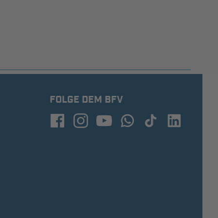
FOLGE DEM BFV