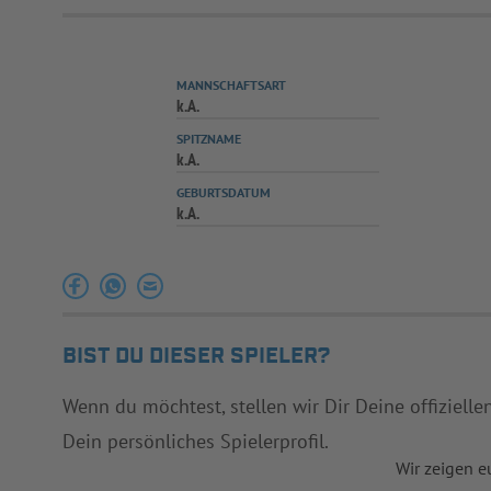
MANNSCHAFTSART
k.A.
SPITZNAME
k.A.
GEBURTSDATUM
k.A.
BIST DU DIESER SPIELER?
Wenn du möchtest, stellen wir Dir Deine offizielle
Dein persönliches Spielerprofil.
Wir zeigen e