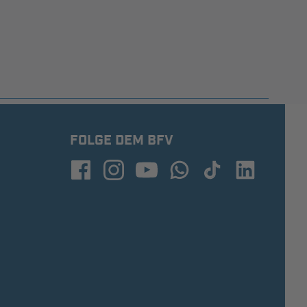
FOLGE DEM BFV