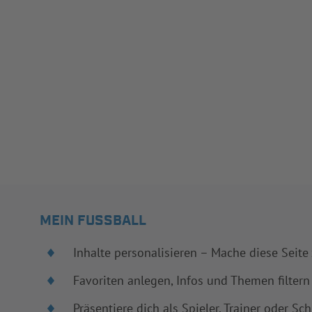
MEIN FUSSBALL
Inhalte personalisieren – Mache diese Seite
Favoriten anlegen, Infos und Themen filtern
Präsentiere dich als Spieler, Trainer oder Sch