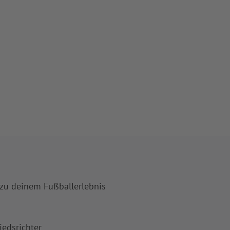
 zu deinem Fußballerlebnis
iedsrichter