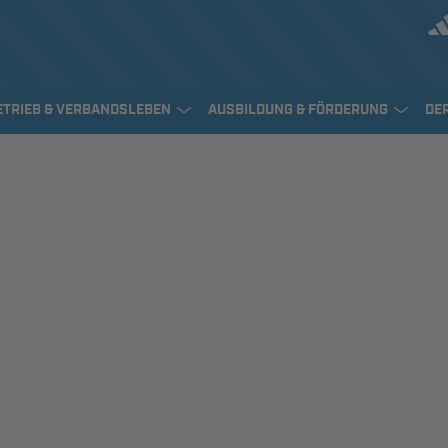
ETRIEB & VERBANDSLEBEN
AUSBILDUNG & FÖRDERUNG
DE