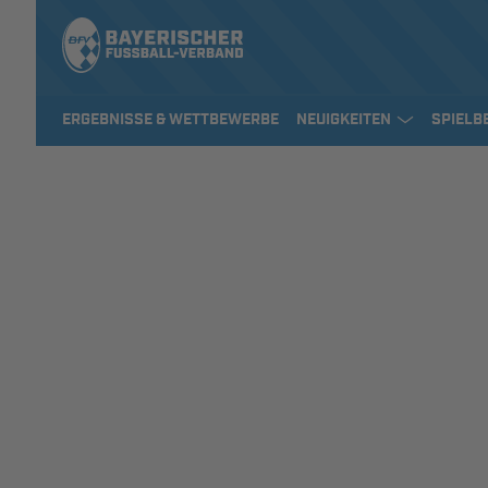
ERGEBNISSE & WETTBEWERBE
NEUIGKEITEN
SPIELB