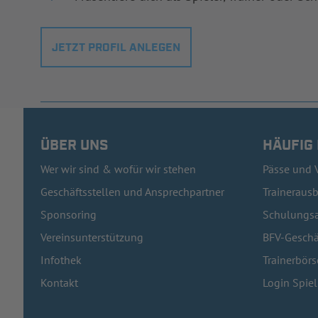
JETZT PROFIL ANLEGEN
ÜBER UNS
HÄUFIG
Wer wir sind & wofür wir stehen
Pässe und 
Geschäftsstellen und Ansprechpartner
Traineraus
Sponsoring
Schulungsa
Vereinsunterstützung
BFV-Geschä
Infothek
Trainerbörs
Kontakt
Login Spie