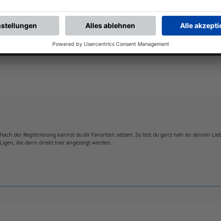
BONNIERE DEN BFV-WHATSAPP-KANAL!
Nach der Registrierung kannst du dir Favoriten setzen. So bist du ganz nah an deinen Li
Ligen, die dann direkt hier angezeigt werden.