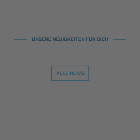
UNSERE NEUIGKEITEN FÜR DICH
ALLE NEWS