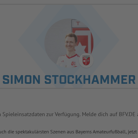
SIMON STOCKHAMMER
n Spieleinsatzdaten zur Verfügung. Melde dich auf BFV.DE 
uch die spektakulärsten Szenen aus Bayerns Amateurfußball, jetzt