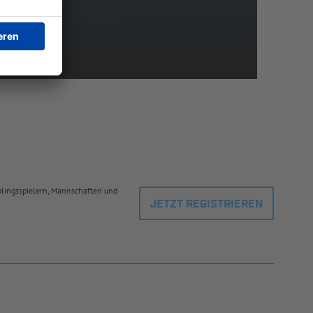
eblingsspielern, Mannschaften und
JETZT REGISTRIEREN