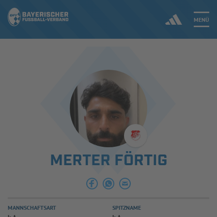
MENÜ
Jetzt einloggen
ERGEBNISSE & WETTBEWERBE
NEUIGKEITEN
SPIELBETRIEB & VERBANDSLEBEN
MERTER FÖRTIG
AUSBILDUNG & FÖRDERUNG
DER VERBAND
MANNSCHAFTSART
SPITZNAME