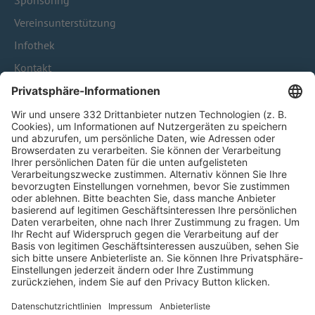
Sponsoring
Vereinsunterstützung
Infothek
Kontakt
HÄUFIG BESUCHTE SEITEN
Pässe und Vereinswechsel
Trainerausbildung
Schulungsangebot Vereinsmitarbeiter
BFV-Geschäftsstellen
Trainerbörse
Login SpielPlus
FOLGE DEM BFV