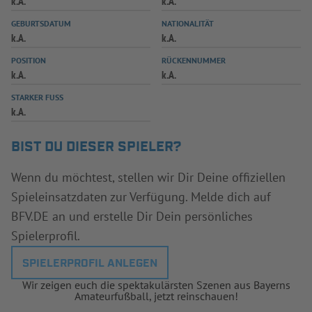
k.A.
k.A.
INFOTHEK
SPIELPLUS
GEBURTSDATUM
NATIONALITÄT
k.A.
k.A.
POSITION
RÜCKENNUMMER
k.A.
k.A.
STARKER FUSS
k.A.
BIST DU DIESER SPIELER?
Wenn du möchtest, stellen wir Dir Deine offiziellen
Spieleinsatzdaten zur Verfügung. Melde dich auf
BFV.DE an und erstelle Dir Dein persönliches
Spielerprofil.
SPIELERPROFIL ANLEGEN
Wir zeigen euch die spektakulärsten Szenen aus Bayerns
Amateurfußball, jetzt reinschauen!