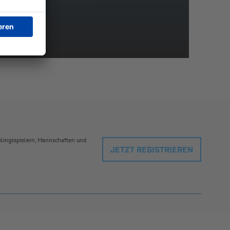
eblingsspielern, Mannschaften und
JETZT REGISTRIEREN