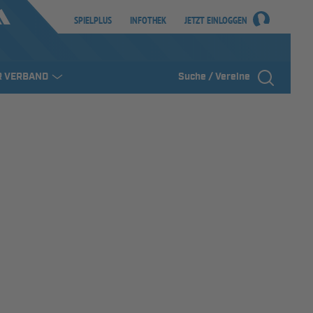
SPIELPLUS
INFOTHEK
JETZT EINLOGGEN
R VERBAND
Suche / Vereine