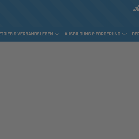
ETRIEB & VERBANDSLEBEN
AUSBILDUNG & FÖRDERUNG
DE