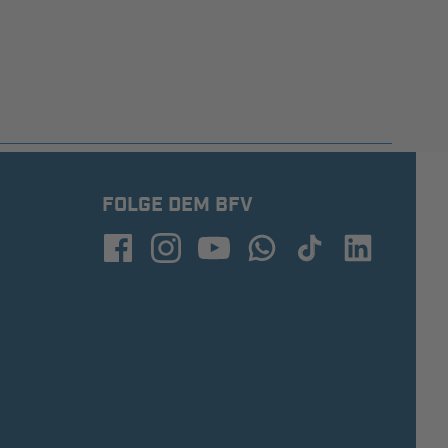
FOLGE DEM BFV