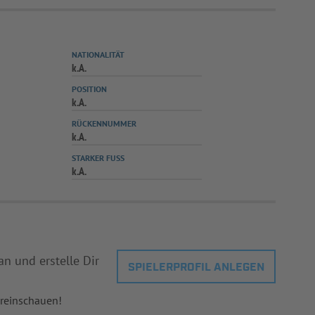
NATIONALITÄT
k.A.
POSITION
k.A.
RÜCKENNUMMER
k.A.
STARKER FUSS
k.A.
an und erstelle Dir
SPIELERPROFIL ANLEGEN
 reinschauen!