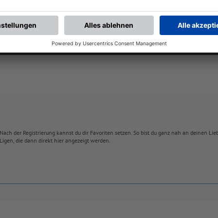
BONNIERE DEN BFV-WHATSAPP-KANAL!
Nach der Registrierung kannst du dir Favoriten setzen. So bist du ganz nah an deinen Li
Ligen, die dann direkt hier angezeigt werden.