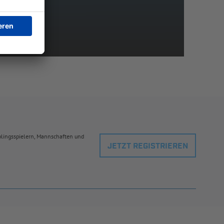
eblingsspielern, Mannschaften und
JETZT REGISTRIEREN