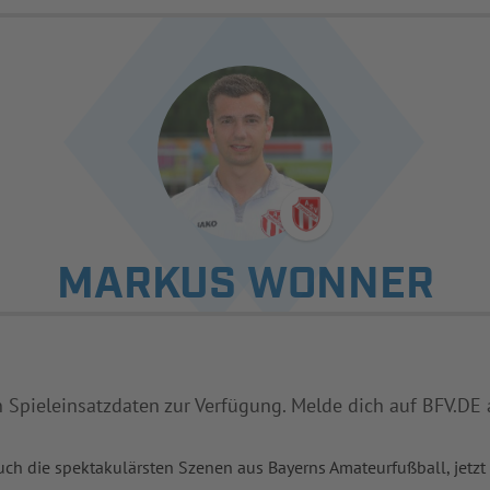
MARKUS WONNER
n Spieleinsatzdaten zur Verfügung. Melde dich auf BFV.DE 
uch die spektakulärsten Szenen aus Bayerns Amateurfußball, jetzt