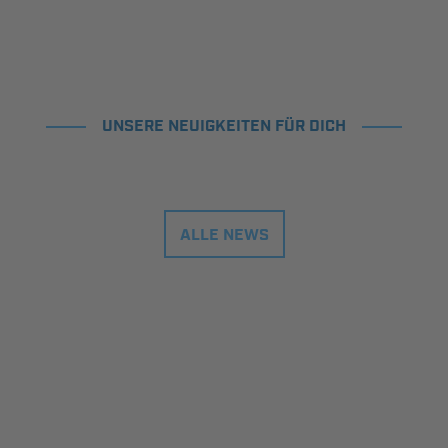
UNSERE NEUIGKEITEN FÜR DICH
ALLE NEWS