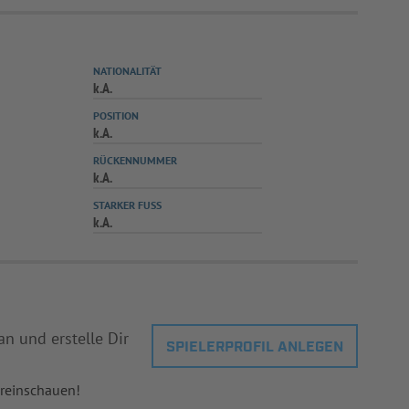
NATIONALITÄT
k.A.
POSITION
k.A.
RÜCKENNUMMER
k.A.
STARKER FUSS
k.A.
an und erstelle Dir
SPIELERPROFIL ANLEGEN
 reinschauen!