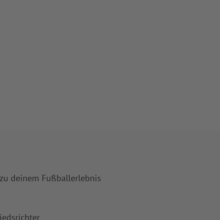
 zu deinem Fußballerlebnis
iedsrichter