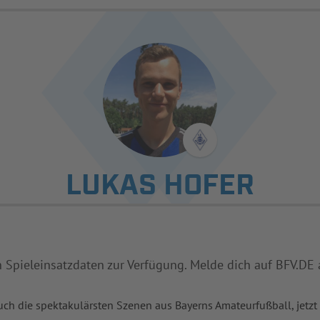
LUKAS HOFER
n Spieleinsatzdaten zur Verfügung. Melde dich auf BFV.DE 
uch die spektakulärsten Szenen aus Bayerns Amateurfußball, jetzt