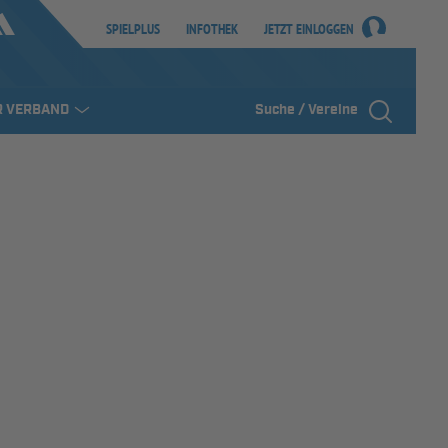
SPIELPLUS
INFOTHEK
JETZT EINLOGGEN
R VERBAND
Suche / Vereine