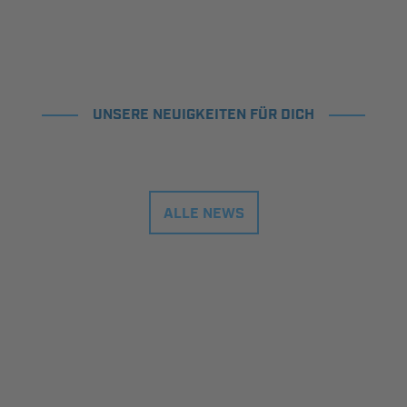
UNSERE NEUIGKEITEN FÜR DICH
ALLE NEWS