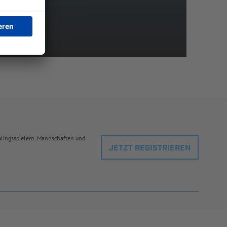
eblingsspielern, Mannschaften und
JETZT REGISTRIEREN