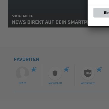
SOCIAL MEDIA
NEWS DIREKT AUF DEIN SMARTPHONE: A
FAVORITEN
Spieler
Mannschaft
Wettbewerb