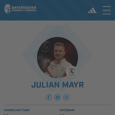
MENÜ
Jetzt einloggen
ERGEBNISSE & WETTBEWERBE
NEUIGKEITEN
SPIELBETRIEB & VERBANDSLEBEN
JULIAN MAYR
AUSBILDUNG & FÖRDERUNG
DER VERBAND
MANNSCHAFTSART
SPITZNAME