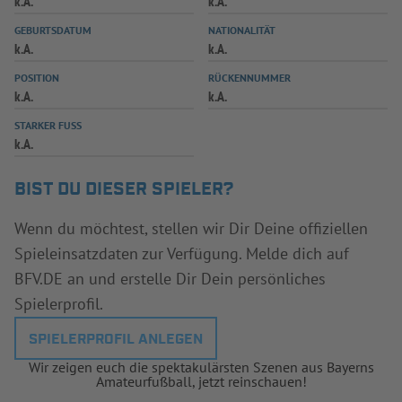
k.A.
k.A.
INFOTHEK
SPIELPLUS
GEBURTSDATUM
NATIONALITÄT
k.A.
k.A.
POSITION
RÜCKENNUMMER
k.A.
k.A.
STARKER FUSS
k.A.
BIST DU DIESER SPIELER?
Wenn du möchtest, stellen wir Dir Deine offiziellen
Spieleinsatzdaten zur Verfügung. Melde dich auf
BFV.DE an und erstelle Dir Dein persönliches
Spielerprofil.
SPIELERPROFIL ANLEGEN
Wir zeigen euch die spektakulärsten Szenen aus Bayerns
Amateurfußball, jetzt reinschauen!