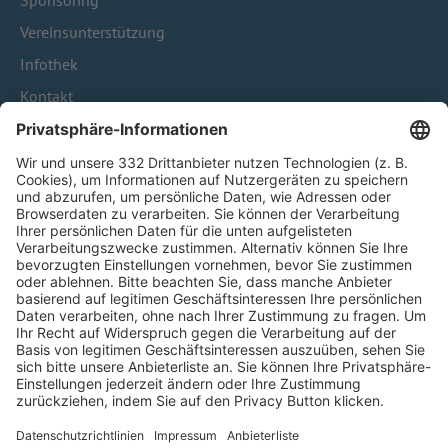
Sponsoring
Vereinsunterstützung
Infothek
Kontakt
HÄUFIG BESUCHTE SEITEN
Pässe und Vereinswechsel
Trainerausbildung
Schulungsangebot Vereinsmitarbeiter
BFV-Geschäftsstellen
Trainerbörse
Login SpielPlus
FOLGE DEM BFV