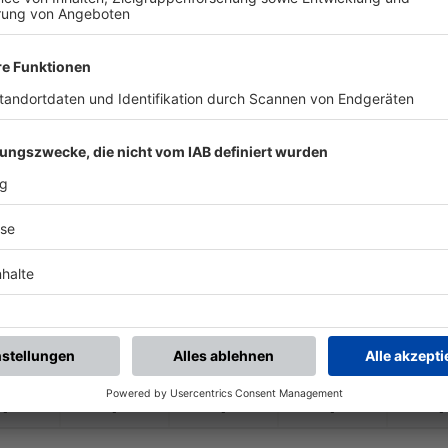
-
-
-
-
-
-
:
-
DJK Stopfenheim
FC/
DJK Burgoberb.
-
-
-
-
-
-
:
-
FC/
DJK Burgoberb.
SV Marienstein
-
-
-
-
-
-
:
-
Spfr. Dinkelsbühl
FC/
DJK Burgoberb.
-
-
-
-
-
-
:
-
FC/
DJK Burgoberb.
1. FV Uffenheim
-
-
-
-
-