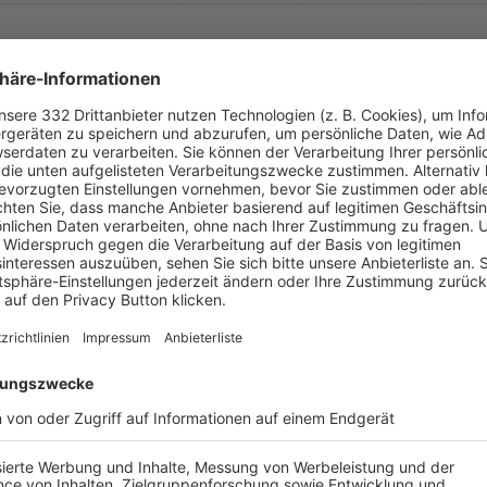


:
TSV Greding
FC/
DJK Burgoberb.
( 
 )
:
-
-
-
-
-


:
FC/
DJK Burgoberb.
DJK Limes
( 
 )
:
-
-
-
-
-


:
SV Alesheim
FC/
DJK Burgoberb.
( 
 )
:
-
-
-
-
-
-
:
-
FC/
DJK Burgoberb.
SG TSV/
DJK Herrie
-
-
-
-
-
-
:
-
SV Arberg
FC/
DJK Burgoberb.