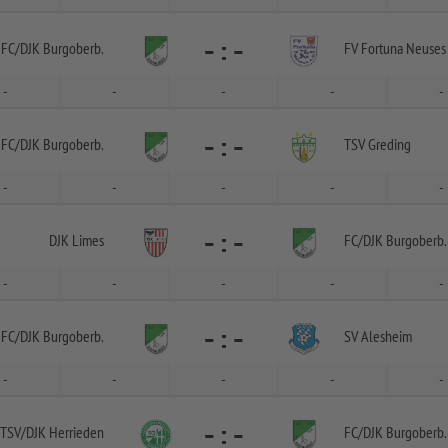
-
:
-
FC/
DJK Burgoberb.
FV Fortuna Neuses 
-
-
-
-
-
-
:
-
FC/
DJK Burgoberb.
TSV Greding
-
-
-
-
-
-
:
-
DJK Limes
FC/
DJK Burgoberb.
-
-
-
-
-
-
:
-
FC/
DJK Burgoberb.
SV Alesheim
-
-
-
-
-
-
:
-
 TSV/
DJK Herrieden
FC/
DJK Burgoberb.