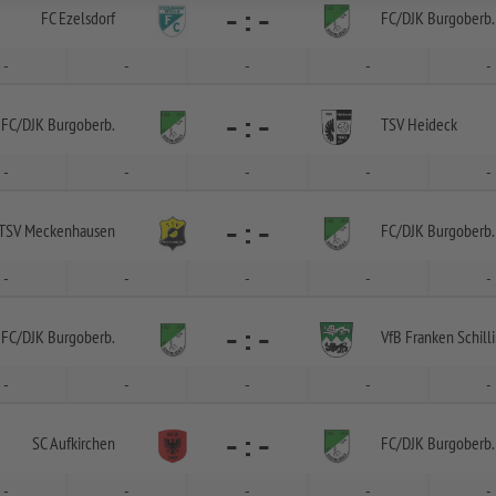
-
:
-
FC Ezelsdorf
FC/
DJK Burgoberb.
-
-
-
-
-
-
:
-
FC/
DJK Burgoberb.
TSV Heideck
-
-
-
-
-
-
:
-
TSV Meckenhausen
FC/
DJK Burgoberb.
-
-
-
-
-
-
:
-
FC/
DJK Burgoberb.
VfB Franken Schilli
-
-
-
-
-
-
:
-
SC Aufkirchen
FC/
DJK Burgoberb.
-
-
-
-
-