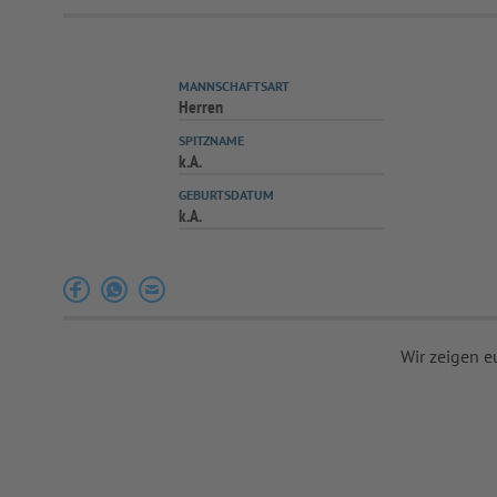
MANNSCHAFTSART
Herren
SPITZNAME
k.A.
GEBURTSDATUM
k.A.
Wir zeigen e