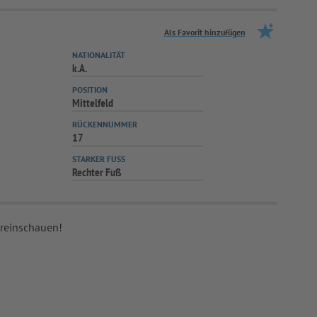
Als Favorit hinzufügen
NATIONALITÄT
k.A.
POSITION
Mittelfeld
RÜCKENNUMMER
17
STARKER FUSS
Rechter Fuß
 reinschauen!