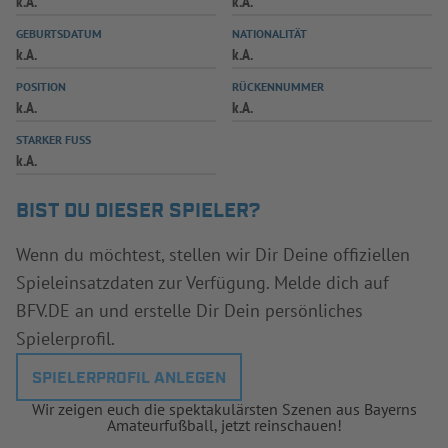
k.A.
k.A.
INFOTHEK
SPIELPLUS
GEBURTSDATUM
NATIONALITÄT
k.A.
k.A.
POSITION
RÜCKENNUMMER
k.A.
k.A.
STARKER FUSS
k.A.
BIST DU DIESER SPIELER?
Wenn du möchtest, stellen wir Dir Deine offiziellen
Spieleinsatzdaten zur Verfügung. Melde dich auf
BFV.DE an und erstelle Dir Dein persönliches
Spielerprofil.
SPIELERPROFIL ANLEGEN
Wir zeigen euch die spektakulärsten Szenen aus Bayerns
Amateurfußball, jetzt reinschauen!