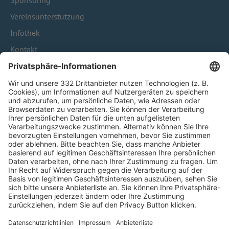
Sponsoring
Vereinsunterstützung
Infothek
Kontakt
HÄUFIG BESUCHTE SEITEN
Pässe und Vereinswechsel
Trainerausbildung
Schulungsangebot Vereinsmitarbeiter
BFV-Geschäftsstellen
Trainerbörse
Login SpielPlus
FOLGE DEM BFV