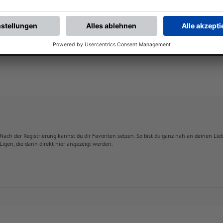
BONNIERE DEN BFV-WHATSAPP-KANAL!
Nach der Registrierung kannst du dir Favoriten setzen. So bist du ganz nah an deinen Li
Ligen, die dann direkt hier angezeigt werden.