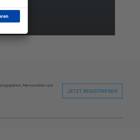
eblingsspielern, Mannschaften und
JETZT REGISTRIEREN