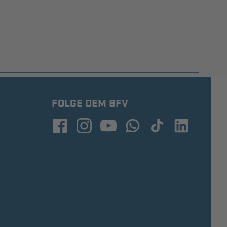
FOLGE DEM BFV