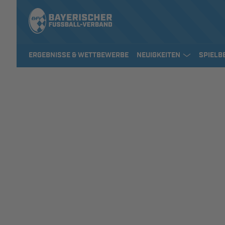
ERGEBNISSE & WETTBEWERBE
NEUIGKEITEN
SPIELB