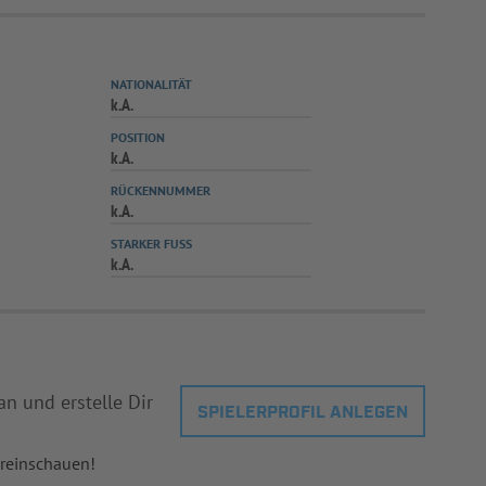
NATIONALITÄT
k.A.
POSITION
k.A.
RÜCKENNUMMER
k.A.
STARKER FUSS
k.A.
an und erstelle Dir
SPIELERPROFIL ANLEGEN
 reinschauen!