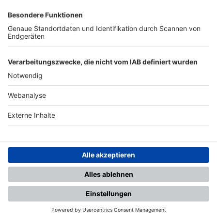
SFV
DFB
UEFA
FIFA
Nutzungsbedingungen
Datenschutz
Impressum