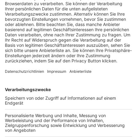
Trainerausbildung
Schulungsangebot Vereinsmitarbeiter
BFV-Geschäftsstellen
Trainerbörse
Login SpielPlus
FOLGE DEM BFV
TOP-VEREINE
TOP-PARTNER