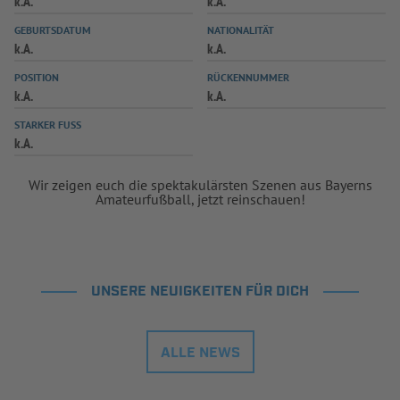
k.A.
k.A.
INFOTHEK
SPIELPLUS
GEBURTSDATUM
NATIONALITÄT
k.A.
k.A.
POSITION
RÜCKENNUMMER
k.A.
k.A.
STARKER FUSS
k.A.
Wir zeigen euch die spektakulärsten Szenen aus Bayerns
Amateurfußball, jetzt reinschauen!
UNSERE NEUIGKEITEN FÜR DICH
ALLE NEWS