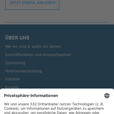
JETZT PROFIL ANLEGEN
ÜBER UNS
Wer wir sind & wofür wir stehen
Geschäftsstellen und Ansprechpartner
Sponsoring
Vereinsunterstützung
Infothek
Kontakt
HÄUFIG BESUCHTE SEITEN
Pässe und Vereinswechsel