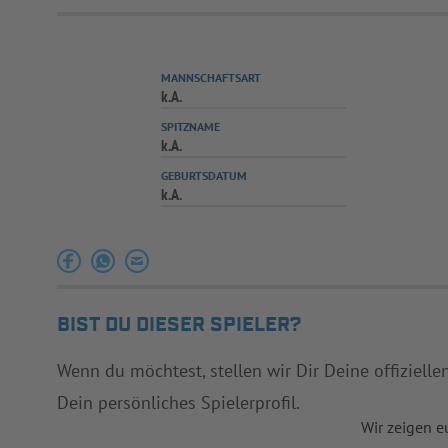
MANNSCHAFTSART
k.A.
SPITZNAME
k.A.
GEBURTSDATUM
k.A.
BIST DU DIESER SPIELER?
Wenn du möchtest, stellen wir Dir Deine offizielle
Dein persönliches Spielerprofil.
Wir zeigen e