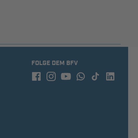
FOLGE DEM BFV