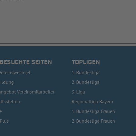
 BESUCHTE SEITEN
TOPLIGEN
Vereinswechsel
1. Bundesliga
bildung
2. Bundesliga
ngebot Vereinsmitarbeiter
3. Liga
ftsstellen
Regionalliga Bayern
e
1. Bundesliga Frauen
lPlus
2. Bundesliga Frauen