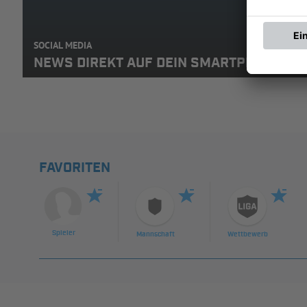
SOCIAL MEDIA
NEWS DIREKT AUF DEIN SMARTPHONE: A
FAVORITEN
Spieler
Mannschaft
Wettbewerb