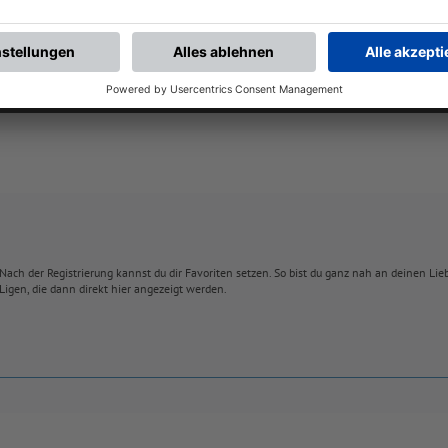
BONNIERE DEN BFV-WHATSAPP-KANAL!
Nach der Registrierung kannst du dir Favoriten setzen. So bist du ganz nah an deinen Li
Ligen, die dann direkt hier angezeigt werden.