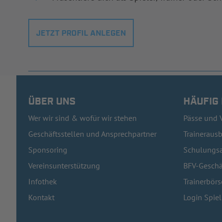
JETZT PROFIL ANLEGEN
ÜBER UNS
HÄUFIG
Wer wir sind & wofür wir stehen
Pässe und 
Geschäftsstellen und Ansprechpartner
Traineraus
Sponsoring
Schulungsa
Vereinsunterstützung
BFV-Geschä
Infothek
Trainerbörs
Kontakt
Login Spie