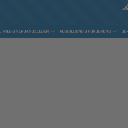
ETRIEB & VERBANDSLEBEN
AUSBILDUNG & FÖRDERUNG
DE