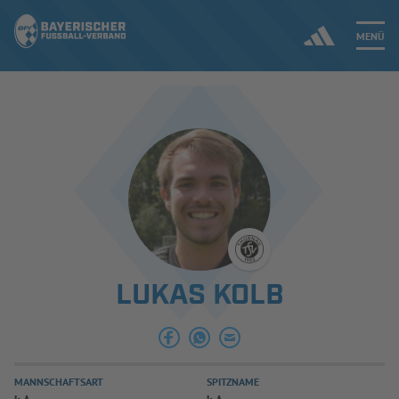
MENÜ
Jetzt einloggen
ERGEBNISSE & WETTBEWERBE
NEUIGKEITEN
SPIELBETRIEB & VERBANDSLEBEN
LUKAS KOLB
AUSBILDUNG & FÖRDERUNG
DER VERBAND
MANNSCHAFTSART
SPITZNAME