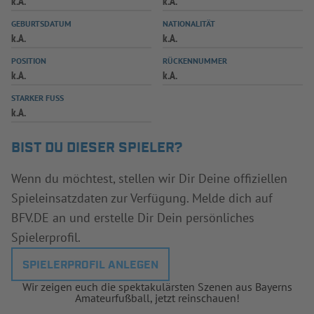
k.A.
k.A.
INFOTHEK
SPIELPLUS
GEBURTSDATUM
NATIONALITÄT
k.A.
k.A.
POSITION
RÜCKENNUMMER
k.A.
k.A.
STARKER FUSS
k.A.
BIST DU DIESER SPIELER?
Wenn du möchtest, stellen wir Dir Deine offiziellen
Spieleinsatzdaten zur Verfügung. Melde dich auf
BFV.DE an und erstelle Dir Dein persönliches
Spielerprofil.
SPIELERPROFIL ANLEGEN
Wir zeigen euch die spektakulärsten Szenen aus Bayerns
Amateurfußball, jetzt reinschauen!