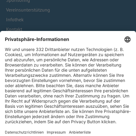
Sponsoring
Vereinsunterstützung
Infothek
Kontakt
HÄUFIG BESUCHTE SEITEN
Pässe und Vereinswechsel
Trainerausbildung
Schulungsangebot Vereinsmitarbeiter
BFV-Geschäftsstellen
Trainerbörse
Login SpielPlus
FOLGE DEM BFV