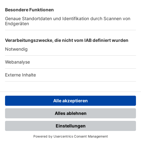
SFV
DFB
UEFA
FIFA
Nutzungsbedingungen
Datenschutz
Impressum