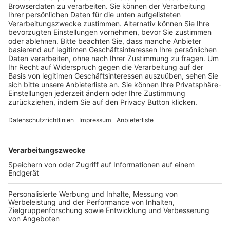
Trainerausbildung
Schulungsangebot Vereinsmitarbeiter
BFV-Geschäftsstellen
Trainerbörse
Login SpielPlus
FOLGE DEM BFV
TOP-VEREINE
TOP-PARTNER