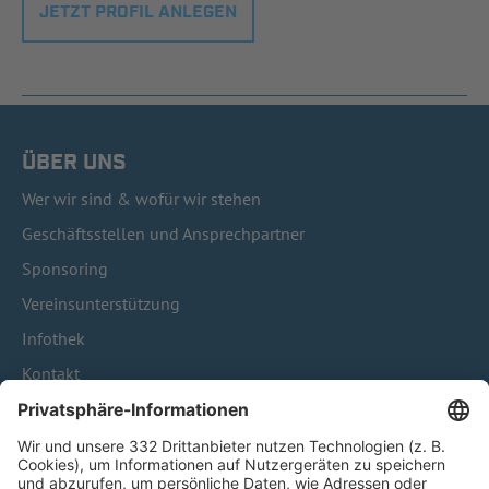
JETZT PROFIL ANLEGEN
ÜBER UNS
Wer wir sind & wofür wir stehen
Geschäftsstellen und Ansprechpartner
Sponsoring
Vereinsunterstützung
Infothek
Kontakt
HÄUFIG BESUCHTE SEITEN
Pässe und Vereinswechsel