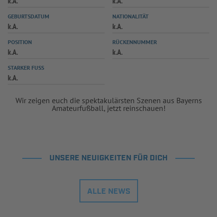
k.A.
k.A.
INFOTHEK
SPIELPLUS
GEBURTSDATUM
NATIONALITÄT
k.A.
k.A.
POSITION
RÜCKENNUMMER
k.A.
k.A.
STARKER FUSS
k.A.
Wir zeigen euch die spektakulärsten Szenen aus Bayerns
Amateurfußball, jetzt reinschauen!
UNSERE NEUIGKEITEN FÜR DICH
ALLE NEWS