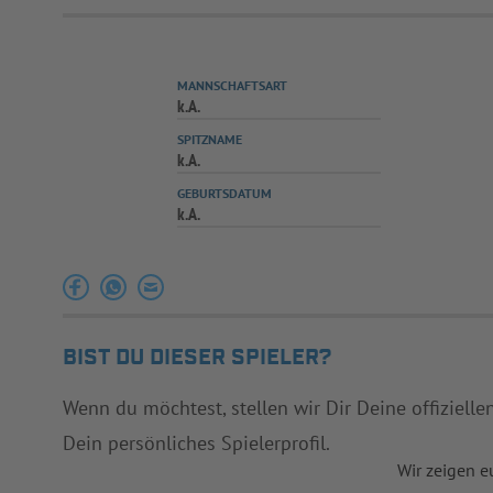
MANNSCHAFTSART
k.A.
SPITZNAME
k.A.
GEBURTSDATUM
k.A.
BIST DU DIESER SPIELER?
Wenn du möchtest, stellen wir Dir Deine offizielle
Dein persönliches Spielerprofil.
Wir zeigen e