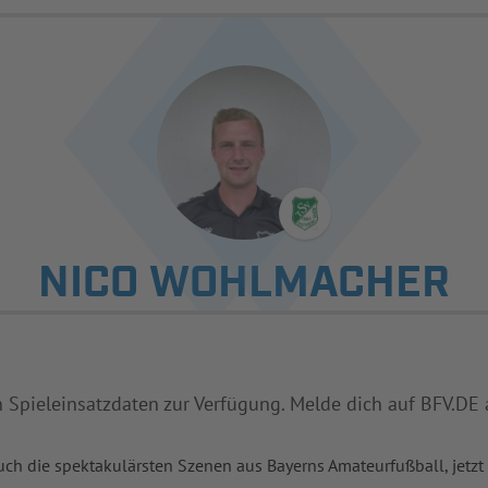
NICO WOHLMACHER
n Spieleinsatzdaten zur Verfügung. Melde dich auf BFV.DE 
uch die spektakulärsten Szenen aus Bayerns Amateurfußball, jetzt