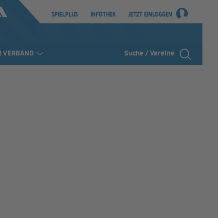
SPIELPLUS
INFOTHEK
JETZT EINLOGGEN
R VERBAND
Suche / Vereine