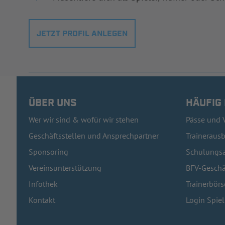
JETZT PROFIL ANLEGEN
ÜBER UNS
HÄUFIG
Wer wir sind & wofür wir stehen
Pässe und 
Geschäftsstellen und Ansprechpartner
Traineraus
Sponsoring
Schulungsa
Vereinsunterstützung
BFV-Geschä
Infothek
Trainerbörs
Kontakt
Login Spie