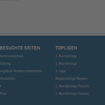
 BESUCHTE SEITEN
TOPLIGEN
Vereinswechsel
1. Bundesliga
bildung
2. Bundesliga
ngebot Vereinsmitarbeiter
3. Liga
ftsstellen
Regionalliga Bayern
e
1. Bundesliga Frauen
lPlus
2. Bundesliga Frauen