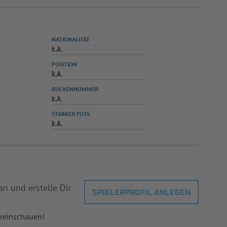
NATIONALITÄT
k.A.
POSITION
k.A.
RÜCKENNUMMER
k.A.
STARKER FUSS
k.A.
an und erstelle Dir
SPIELERPROFIL ANLEGEN
 reinschauen!