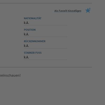
Als Favorit hinzufügen
NATIONALITÄT
k.A.
POSITION
k.A.
RÜCKENNUMMER
k.A.
STARKER FUSS
k.A.
 reinschauen!