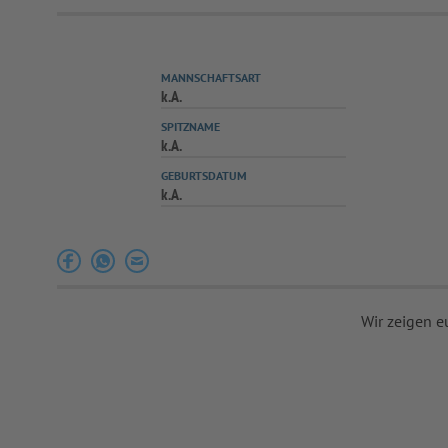
MANNSCHAFTSART
k.A.
SPITZNAME
k.A.
GEBURTSDATUM
k.A.
Wir zeigen e