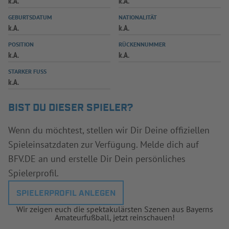
k.A.
k.A.
INFOTHEK
SPIELPLUS
GEBURTSDATUM
NATIONALITÄT
k.A.
k.A.
POSITION
RÜCKENNUMMER
k.A.
k.A.
STARKER FUSS
k.A.
BIST DU DIESER SPIELER?
Wenn du möchtest, stellen wir Dir Deine offiziellen
Spieleinsatzdaten zur Verfügung. Melde dich auf
BFV.DE an und erstelle Dir Dein persönliches
Spielerprofil.
SPIELERPROFIL ANLEGEN
Wir zeigen euch die spektakulärsten Szenen aus Bayerns
Amateurfußball, jetzt reinschauen!