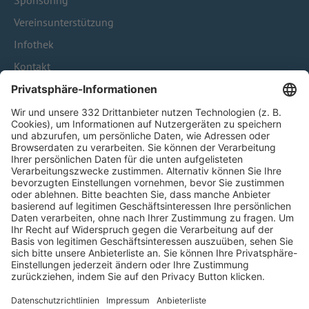
Sponsoring
Vereinsunterstützung
Infothek
Kontakt
HÄUFIG BESUCHTE SEITEN
Pässe und Vereinswechsel
Trainerausbildung
Schulungsangebot Vereinsmitarbeiter
BFV-Geschäftsstellen
Trainerbörse
Login SpielPlus
FOLGE DEM BFV