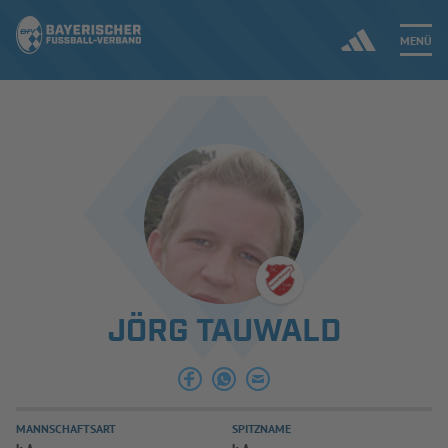
MENÜ
Jetzt einloggen
ERGEBNISSE & WETTBEWERBE
NEUIGKEITEN
SPIELBETRIEB & VERBANDSLEBEN
JÖRG TAUWALD
AUSBILDUNG & FÖRDERUNG
DER VERBAND
MANNSCHAFTSART
SPITZNAME