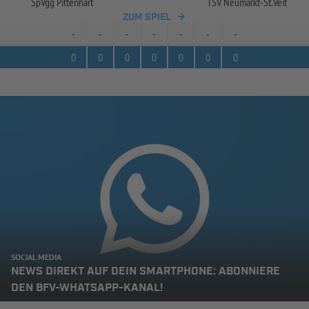
SpVgg Pittenhart
TSV Neumarkt-
St.Veit
ZUM SPIEL
-
-
-
-
-
-
-
0
0
0
0
0
0
0
SOCIAL MEDIA
NEWS DIREKT AUF DEIN SMARTPHONE: ABONNIERE
DEN BFV-WHATSAPP-KANAL!