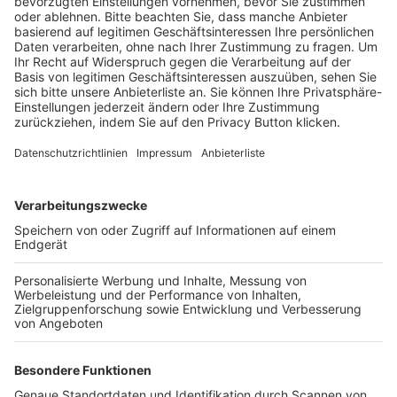
BFV-Geschäftsstellen
Trainerbörse
Login SpielPlus
FOLGE DEM BFV
TOP-VEREINE
TOP-PARTNER