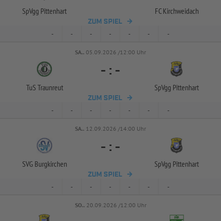
SpVgg Pittenhart
FC Kirchweidach
ZUM SPIEL
-
-
-
-
-
-
-
SA..
05.09.2026 /12:00 Uhr
-
:
-
TuS Traunreut
SpVgg Pittenhart
ZUM SPIEL
-
-
-
-
-
-
-
SA..
12.09.2026 /14:00 Uhr
-
:
-
SVG Burgkirchen
SpVgg Pittenhart
ZUM SPIEL
-
-
-
-
-
-
-
SO..
20.09.2026 /12:00 Uhr