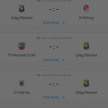
SA..
31.10.2026 /11:30 Uhr
-
:
-
SpVgg Pittenhart
SV Mehring
ZUM SPIEL
-
-
-
-
-
-
-
SO..
08.11.2026 /13:00 Uhr
-
:
-
TSV Neumarkt-
St.Veit
SpVgg Pittenhart
ZUM SPIEL
-
-
-
-
-
-
-
SA..
06.03.2027 /15:00 Uhr
-
:
-
SV 1966 Kay
SpVgg Pittenhart
ZUM SPIEL
-
-
-
-
-
-
-