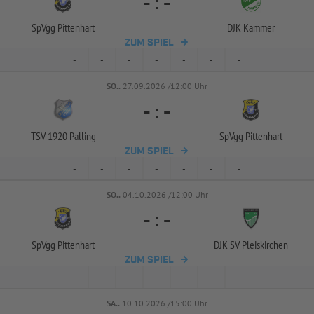
-
:
-
SpVgg Pittenhart
DJK Kammer
ZUM SPIEL
-
-
-
-
-
-
-
SO..
27.09.2026 /12:00 Uhr
-
:
-
TSV 1920 Palling
SpVgg Pittenhart
ZUM SPIEL
-
-
-
-
-
-
-
SO..
04.10.2026 /12:00 Uhr
-
:
-
SpVgg Pittenhart
DJK SV Pleiskirchen
ZUM SPIEL
-
-
-
-
-
-
-
SA..
10.10.2026 /15:00 Uhr