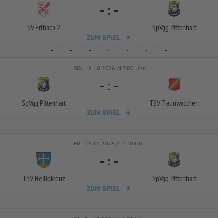
-
:
-
SV Erlbach 2
SpVgg Pittenhart
ZUM SPIEL
-
-
-
-
-
-
-
SO..
18.10.2026 /12:00 Uhr
-
:
-
SpVgg Pittenhart
TSV Traunwalchen
ZUM SPIEL
-
-
-
-
-
-
-
FR..
23.10.2026 /17:00 Uhr
-
:
-
TSV Heiligkreuz
SpVgg Pittenhart
ZUM SPIEL
-
-
-
-
-
-
-