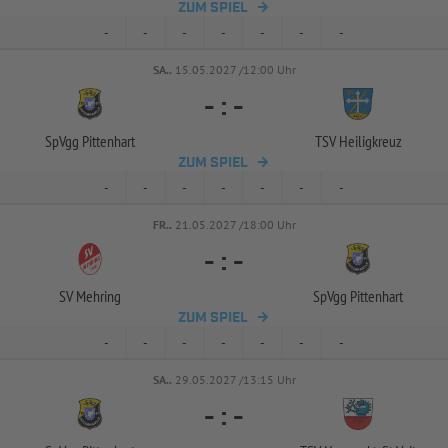
ZUM SPIEL
-
-
-
-
-
-
-
SA..
15.05.2027 /12:00 Uhr
-
:
-
SpVgg Pittenhart
TSV Heiligkreuz
ZUM SPIEL
-
-
-
-
-
-
-
FR..
21.05.2027 /18:00 Uhr
-
:
-
SV Mehring
SpVgg Pittenhart
ZUM SPIEL
-
-
-
-
-
-
-
SA..
29.05.2027 /13:15 Uhr
-
:
-