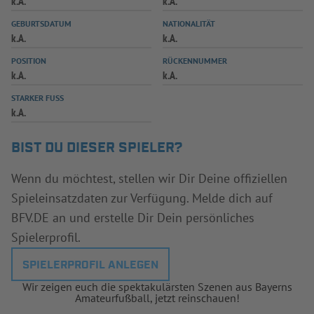
k.A.
k.A.
INFOTHEK
SPIELPLUS
GEBURTSDATUM
NATIONALITÄT
k.A.
k.A.
POSITION
RÜCKENNUMMER
k.A.
k.A.
STARKER FUSS
k.A.
BIST DU DIESER SPIELER?
Wenn du möchtest, stellen wir Dir Deine offiziellen
Spieleinsatzdaten zur Verfügung. Melde dich auf
BFV.DE an und erstelle Dir Dein persönliches
Spielerprofil.
SPIELERPROFIL ANLEGEN
Wir zeigen euch die spektakulärsten Szenen aus Bayerns
Amateurfußball, jetzt reinschauen!