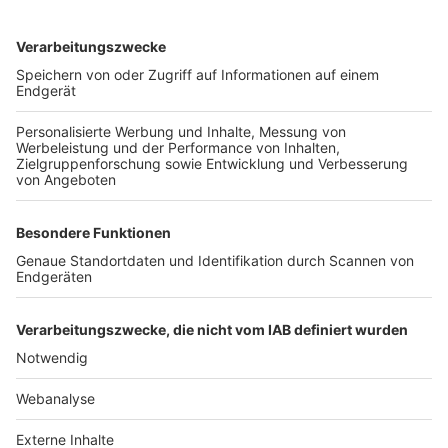
TOP-VEREINE
TOP-PARTNER
SFV
DFB
UEFA
FIFA
Nutzungsbedingungen
Datenschutz
Impressum