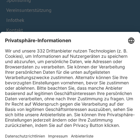
Sponsoring
Vereinsunterstützung
Infothek
Kontakt
HÄUFIG BESUCHTE SEITEN
Pässe und Vereinswechsel
Trainerausbildung
Schulungsangebot Vereinsmitarbeiter
BFV-Geschäftsstellen
Trainerbörse
Login SpielPlus
FOLGE DEM BFV