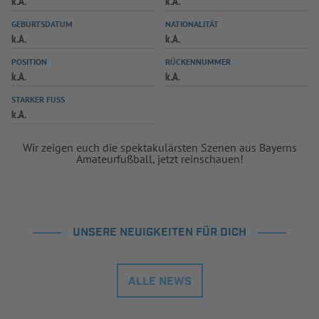
k.A.
k.A.
INFOTHEK
SPIELPLUS
GEBURTSDATUM
NATIONALITÄT
k.A.
k.A.
POSITION
RÜCKENNUMMER
k.A.
k.A.
STARKER FUSS
k.A.
Wir zeigen euch die spektakulärsten Szenen aus Bayerns
Amateurfußball, jetzt reinschauen!
UNSERE NEUIGKEITEN FÜR DICH
ALLE NEWS