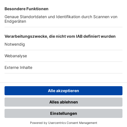
SFV
DFB
UEFA
FIFA
Nutzungsbedingungen
Datenschutz
Impressum