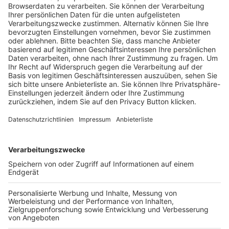
Trainerausbildung
Schulungsangebot Vereinsmitarbeiter
BFV-Geschäftsstellen
Trainerbörse
Login SpielPlus
FOLGE DEM BFV
TOP-VEREINE
TOP-PARTNER