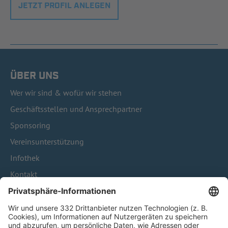
JETZT PROFIL ANLEGEN
ÜBER UNS
Wer wir sind & wofür wir stehen
Geschäftsstellen und Ansprechpartner
Sponsoring
Vereinsunterstützung
Infothek
Kontakt
HÄUFIG BESUCHTE SEITEN
Pässe und Vereinswechsel