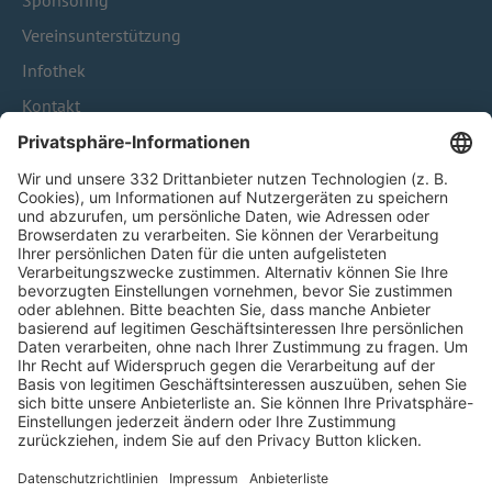
Sponsoring
Vereinsunterstützung
Infothek
Kontakt
HÄUFIG BESUCHTE SEITEN
Pässe und Vereinswechsel
Trainerausbildung
Schulungsangebot Vereinsmitarbeiter
BFV-Geschäftsstellen
Trainerbörse
Login SpielPlus
FOLGE DEM BFV