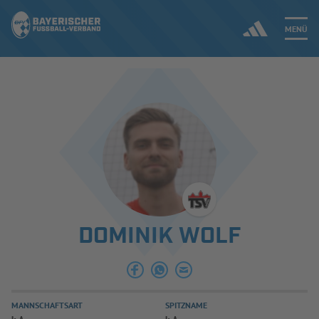
MENÜ
Jetzt einloggen
ERGEBNISSE & WETTBEWERBE
NEUIGKEITEN
SPIELBETRIEB & VERBANDSLEBEN
DOMINIK WOLF
AUSBILDUNG & FÖRDERUNG
DER VERBAND
MANNSCHAFTSART
SPITZNAME