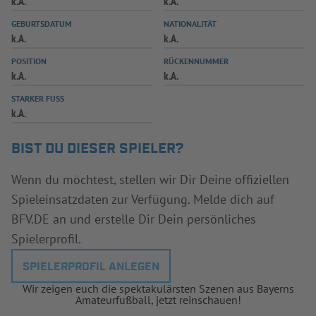
k.A.
k.A.
INFOTHEK
SPIELPLUS
GEBURTSDATUM
NATIONALITÄT
k.A.
k.A.
POSITION
RÜCKENNUMMER
k.A.
k.A.
STARKER FUSS
k.A.
BIST DU DIESER SPIELER?
Wenn du möchtest, stellen wir Dir Deine offiziellen
Spieleinsatzdaten zur Verfügung. Melde dich auf
BFV.DE an und erstelle Dir Dein persönliches
Spielerprofil.
SPIELERPROFIL ANLEGEN
Wir zeigen euch die spektakulärsten Szenen aus Bayerns
Amateurfußball, jetzt reinschauen!