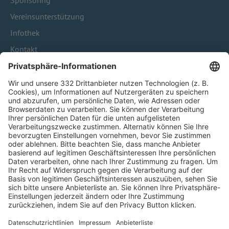
Sponsoring
Vereinsunterstützung
Infothek
Kontakt
HÄUFIG BESUCHTE SEITEN
Pässe und Vereinswechsel
Trainerausbildung
Schulungsangebot Vereinsmitarbeiter
BFV-Geschäftsstellen
Trainerbörse
Login SpielPlus
FOLGE DEM BFV