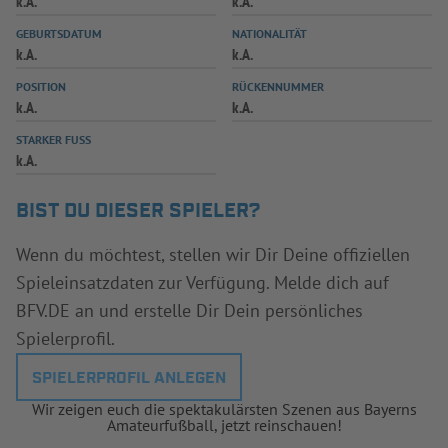
k.A.
k.A.
INFOTHEK
SPIELPLUS
GEBURTSDATUM
NATIONALITÄT
k.A.
k.A.
POSITION
RÜCKENNUMMER
k.A.
k.A.
STARKER FUSS
k.A.
BIST DU DIESER SPIELER?
Wenn du möchtest, stellen wir Dir Deine offiziellen
Spieleinsatzdaten zur Verfügung. Melde dich auf
BFV.DE an und erstelle Dir Dein persönliches
Spielerprofil.
SPIELERPROFIL ANLEGEN
Wir zeigen euch die spektakulärsten Szenen aus Bayerns
Amateurfußball, jetzt reinschauen!