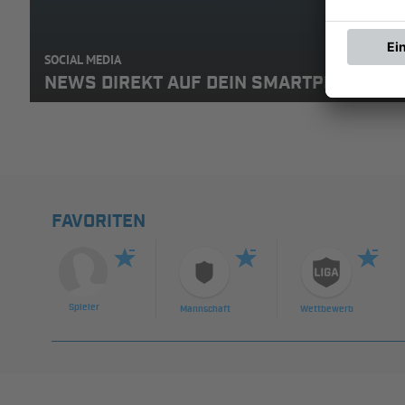
SOCIAL MEDIA
NEWS DIREKT AUF DEIN SMARTPHONE: A
FAVORITEN
Spieler
Mannschaft
Wettbewerb