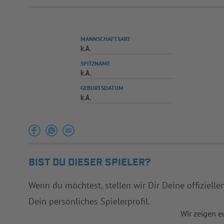
MANNSCHAFTSART
k.A.
SPITZNAME
k.A.
GEBURTSDATUM
k.A.
BIST DU DIESER SPIELER?
Wenn du möchtest, stellen wir Dir Deine offizielle
Dein persönliches Spielerprofil.
Wir zeigen e