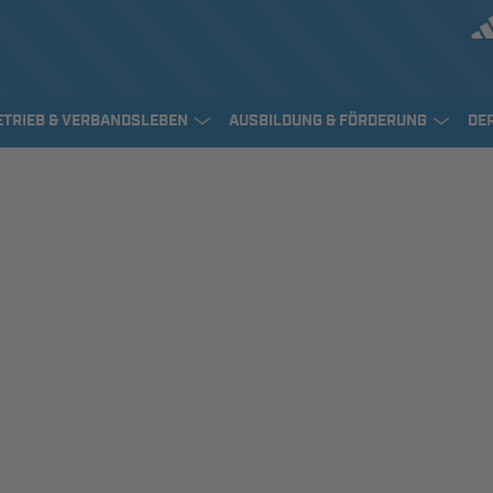
ETRIEB & VERBANDSLEBEN
AUSBILDUNG & FÖRDERUNG
DE