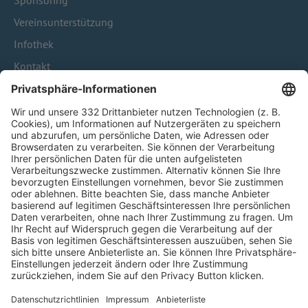
Sponsoring
Vereinsunterstützung
Infothek
Kontakt
HÄUFIG BESUCHTE SEITEN
Pässe und Vereinswechsel
Trainerausbildung
Schulungsangebot Vereinsmitarbeiter
BFV-Geschäftsstellen
Trainerbörse
Login SpielPlus
FOLGE DEM BFV