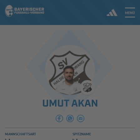
MENÜ
Jetzt einloggen
ERGEBNISSE & WETTBEWERBE
NEUIGKEITEN
SPIELBETRIEB & VERBANDSLEBEN
UMUT AKAN
AUSBILDUNG & FÖRDERUNG
DER VERBAND
MANNSCHAFTSART
SPITZNAME