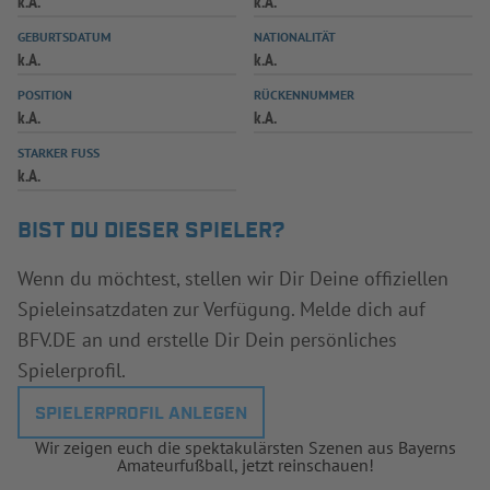
k.A.
k.A.
INFOTHEK
SPIELPLUS
GEBURTSDATUM
NATIONALITÄT
k.A.
k.A.
POSITION
RÜCKENNUMMER
k.A.
k.A.
STARKER FUSS
k.A.
BIST DU DIESER SPIELER?
Wenn du möchtest, stellen wir Dir Deine offiziellen
Spieleinsatzdaten zur Verfügung. Melde dich auf
BFV.DE an und erstelle Dir Dein persönliches
Spielerprofil.
SPIELERPROFIL ANLEGEN
Wir zeigen euch die spektakulärsten Szenen aus Bayerns
Amateurfußball, jetzt reinschauen!