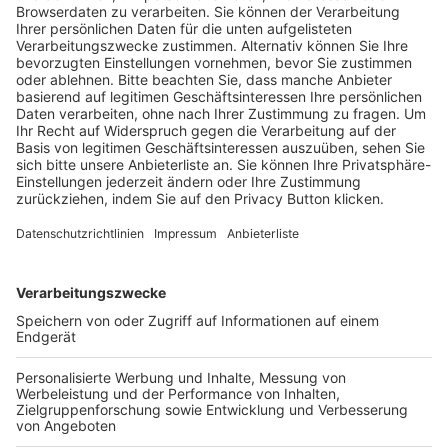
Trainerausbildung
Schulungsangebot Vereinsmitarbeiter
BFV-Geschäftsstellen
Trainerbörse
Login SpielPlus
FOLGE DEM BFV
TOP-VEREINE
TOP-PARTNER