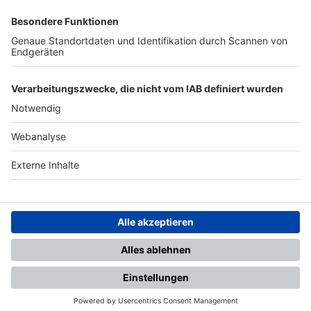
SFV
DFB
UEFA
FIFA
Nutzungsbedingungen
Datenschutz
Impressum