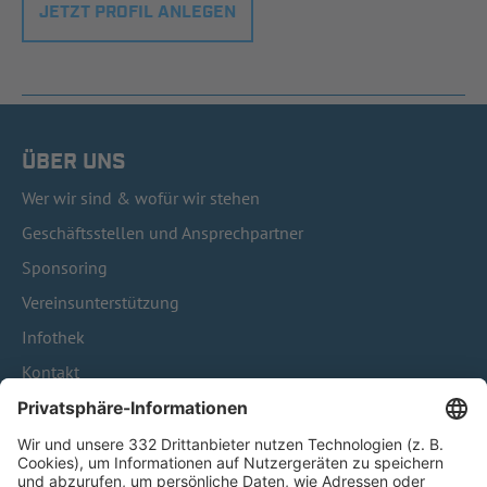
JETZT PROFIL ANLEGEN
ÜBER UNS
Wer wir sind & wofür wir stehen
Geschäftsstellen und Ansprechpartner
Sponsoring
Vereinsunterstützung
Infothek
Kontakt
HÄUFIG BESUCHTE SEITEN
Pässe und Vereinswechsel