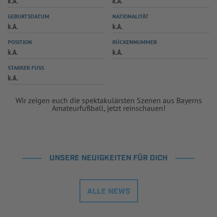
k.A.
k.A.
INFOTHEK
SPIELPLUS
GEBURTSDATUM
NATIONALITÄT
k.A.
k.A.
POSITION
RÜCKENNUMMER
k.A.
k.A.
STARKER FUSS
k.A.
Wir zeigen euch die spektakulärsten Szenen aus Bayerns
Amateurfußball, jetzt reinschauen!
UNSERE NEUIGKEITEN FÜR DICH
ALLE NEWS