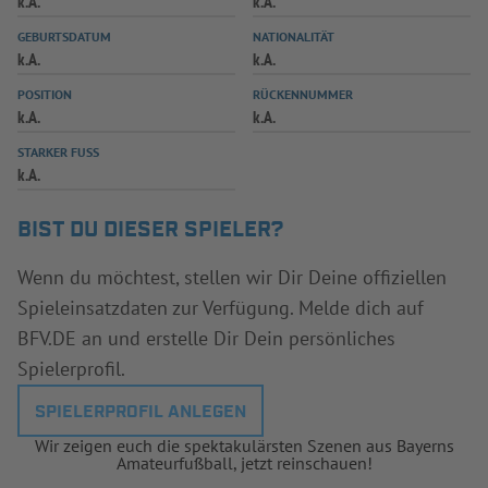
k.A.
k.A.
INFOTHEK
SPIELPLUS
GEBURTSDATUM
NATIONALITÄT
k.A.
k.A.
POSITION
RÜCKENNUMMER
k.A.
k.A.
STARKER FUSS
k.A.
BIST DU DIESER SPIELER?
Wenn du möchtest, stellen wir Dir Deine offiziellen
Spieleinsatzdaten zur Verfügung. Melde dich auf
BFV.DE an und erstelle Dir Dein persönliches
Spielerprofil.
SPIELERPROFIL ANLEGEN
Wir zeigen euch die spektakulärsten Szenen aus Bayerns
Amateurfußball, jetzt reinschauen!