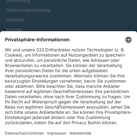
Sponsoring
Vereinsunterstützung
Infothek
Kontakt
HÄUFIG BESUCHTE SEITEN
Pässe und Vereinswechsel
Trainerausbildung
Schulungsangebot Vereinsmitarbeiter
BFV-Geschäftsstellen
Trainerbörse
Login SpielPlus
FOLGE DEM BFV