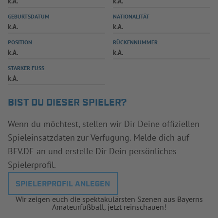
k.A.
k.A.
INFOTHEK
SPIELPLUS
GEBURTSDATUM
NATIONALITÄT
k.A.
k.A.
POSITION
RÜCKENNUMMER
k.A.
k.A.
STARKER FUSS
k.A.
BIST DU DIESER SPIELER?
Wenn du möchtest, stellen wir Dir Deine offiziellen
Spieleinsatzdaten zur Verfügung. Melde dich auf
BFV.DE an und erstelle Dir Dein persönliches
Spielerprofil.
SPIELERPROFIL ANLEGEN
Wir zeigen euch die spektakulärsten Szenen aus Bayerns
Amateurfußball, jetzt reinschauen!