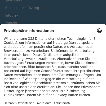
Sponsoring
Vereinsunterstützung
Infothek
Kontakt
HÄUFIG BESUCHTE SEITEN
Pässe und Vereinswechsel
Trainerausbildung
Schulungsangebot Vereinsmitarbeiter
BFV-Geschäftsstellen
Trainerbörse
Login SpielPlus
FOLGE DEM BFV