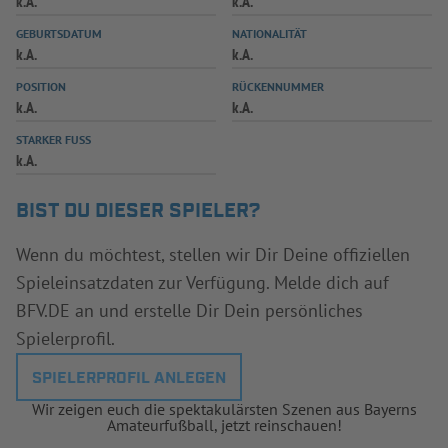
k.A.
k.A.
INFOTHEK
SPIELPLUS
GEBURTSDATUM
NATIONALITÄT
k.A.
k.A.
POSITION
RÜCKENNUMMER
k.A.
k.A.
STARKER FUSS
k.A.
BIST DU DIESER SPIELER?
Wenn du möchtest, stellen wir Dir Deine offiziellen
Spieleinsatzdaten zur Verfügung. Melde dich auf
BFV.DE an und erstelle Dir Dein persönliches
Spielerprofil.
SPIELERPROFIL ANLEGEN
Wir zeigen euch die spektakulärsten Szenen aus Bayerns
Amateurfußball, jetzt reinschauen!