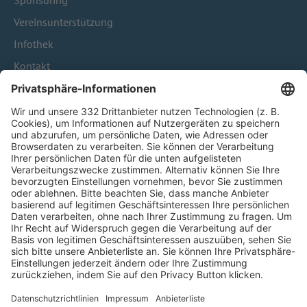
Sponsoring
Vereinsunterstützung
Infothek
Kontakt
HÄUFIG BESUCHTE SEITEN
Pässe und Vereinswechsel
Trainerausbildung
Schulungsangebot Vereinsmitarbeiter
BFV-Geschäftsstellen
Trainerbörse
Login SpielPlus
FOLGE DEM BFV