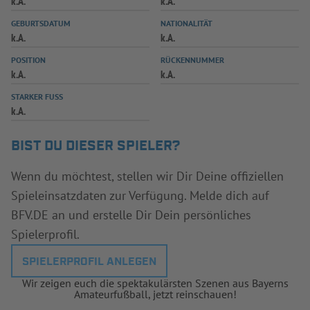
k.A.
k.A.
INFOTHEK
SPIELPLUS
GEBURTSDATUM
NATIONALITÄT
k.A.
k.A.
POSITION
RÜCKENNUMMER
k.A.
k.A.
STARKER FUSS
k.A.
BIST DU DIESER SPIELER?
Wenn du möchtest, stellen wir Dir Deine offiziellen
Spieleinsatzdaten zur Verfügung. Melde dich auf
BFV.DE an und erstelle Dir Dein persönliches
Spielerprofil.
SPIELERPROFIL ANLEGEN
Wir zeigen euch die spektakulärsten Szenen aus Bayerns
Amateurfußball, jetzt reinschauen!