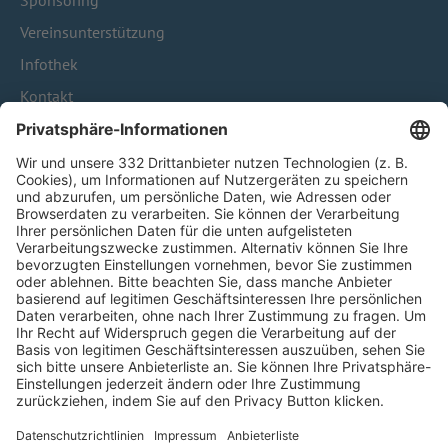
Sponsoring
Vereinsunterstützung
Infothek
Kontakt
HÄUFIG BESUCHTE SEITEN
Pässe und Vereinswechsel
Trainerausbildung
Schulungsangebot Vereinsmitarbeiter
BFV-Geschäftsstellen
Trainerbörse
Login SpielPlus
FOLGE DEM BFV