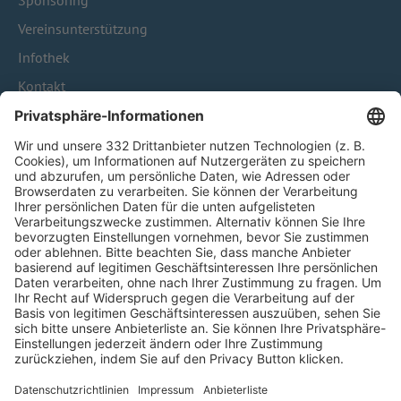
Sponsoring
Vereinsunterstützung
Infothek
Kontakt
HÄUFIG BESUCHTE SEITEN
Pässe und Vereinswechsel
Trainerausbildung
Schulungsangebot Vereinsmitarbeiter
BFV-Geschäftsstellen
Trainerbörse
Login SpielPlus
FOLGE DEM BFV