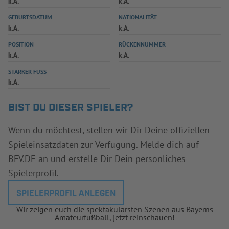
k.A.
k.A.
INFOTHEK
SPIELPLUS
GEBURTSDATUM
NATIONALITÄT
k.A.
k.A.
POSITION
RÜCKENNUMMER
k.A.
k.A.
STARKER FUSS
k.A.
BIST DU DIESER SPIELER?
Wenn du möchtest, stellen wir Dir Deine offiziellen
Spieleinsatzdaten zur Verfügung. Melde dich auf
BFV.DE an und erstelle Dir Dein persönliches
Spielerprofil.
SPIELERPROFIL ANLEGEN
Wir zeigen euch die spektakulärsten Szenen aus Bayerns
Amateurfußball, jetzt reinschauen!