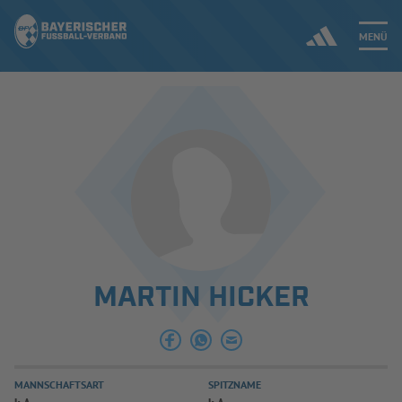
MENÜ
Jetzt einloggen
ERGEBNISSE & WETTBEWERBE
NEUIGKEITEN
SPIELBETRIEB & VERBANDSLEBEN
MARTIN HICKER
AUSBILDUNG & FÖRDERUNG
DER VERBAND
MANNSCHAFTSART
SPITZNAME