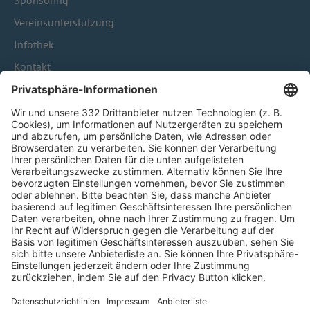
Sponsoring
Vereinsunterstützung
Infothek
Kontakt
HÄUFIG BESUCHTE SEITEN
Pässe und Vereinswechsel
Trainerausbildung
Schulungsangebot Vereinsmitarbeiter
BFV-Geschäftsstellen
Trainerbörse
Login SpielPlus
FOLGE DEM BFV