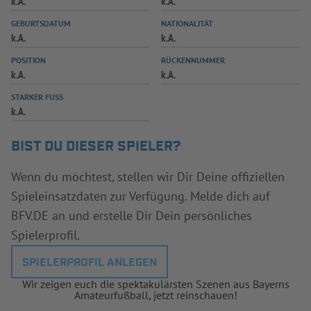
k.A.
k.A.
INFOTHEK
SPIELPLUS
GEBURTSDATUM
NATIONALITÄT
k.A.
k.A.
POSITION
RÜCKENNUMMER
k.A.
k.A.
STARKER FUSS
k.A.
BIST DU DIESER SPIELER?
Wenn du möchtest, stellen wir Dir Deine offiziellen
Spieleinsatzdaten zur Verfügung. Melde dich auf
BFV.DE an und erstelle Dir Dein persönliches
Spielerprofil.
SPIELERPROFIL ANLEGEN
Wir zeigen euch die spektakulärsten Szenen aus Bayerns
Amateurfußball, jetzt reinschauen!