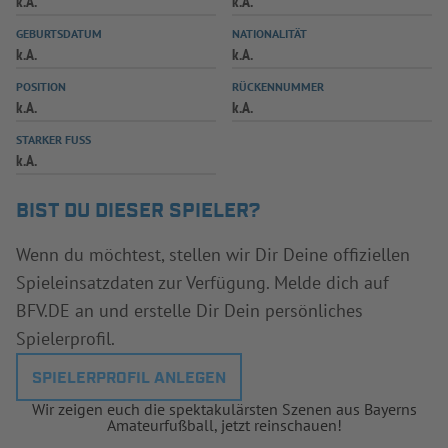
k.A.
k.A.
INFOTHEK
SPIELPLUS
GEBURTSDATUM
NATIONALITÄT
k.A.
k.A.
POSITION
RÜCKENNUMMER
k.A.
k.A.
STARKER FUSS
k.A.
BIST DU DIESER SPIELER?
Wenn du möchtest, stellen wir Dir Deine offiziellen
Spieleinsatzdaten zur Verfügung. Melde dich auf
BFV.DE an und erstelle Dir Dein persönliches
Spielerprofil.
SPIELERPROFIL ANLEGEN
Wir zeigen euch die spektakulärsten Szenen aus Bayerns
Amateurfußball, jetzt reinschauen!