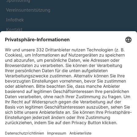
Sponsoring
Vereinsunterstützung
Infothek
Kontakt
HÄUFIG BESUCHTE SEITEN
Pässe und Vereinswechsel
Trainerausbildung
Schulungsangebot Vereinsmitarbeiter
BFV-Geschäftsstellen
Trainerbörse
Login SpielPlus
FOLGE DEM BFV