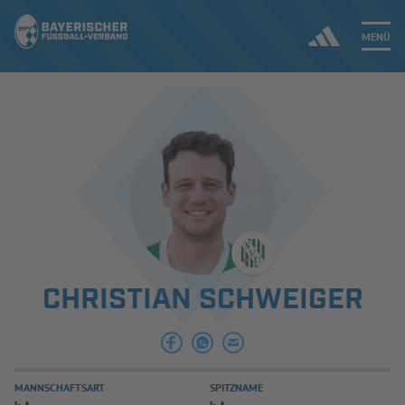
MENÜ
Jetzt einloggen
ERGEBNISSE & WETTBEWERBE
NEUIGKEITEN
SPIELBETRIEB & VERBANDSLEBEN
CHRISTIAN SCHWEIGER
AUSBILDUNG & FÖRDERUNG
DER VERBAND
MANNSCHAFTSART
SPITZNAME