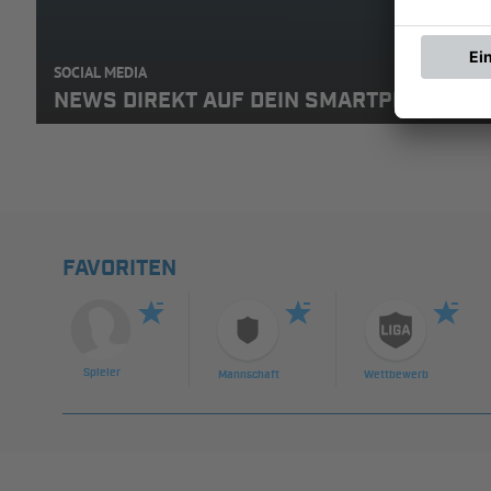
SOCIAL MEDIA
NEWS DIREKT AUF DEIN SMARTPHONE: A
FAVORITEN
Spieler
Mannschaft
Wettbewerb