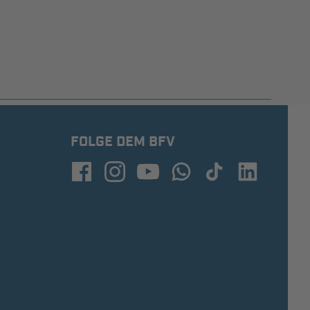
FOLGE DEM BFV