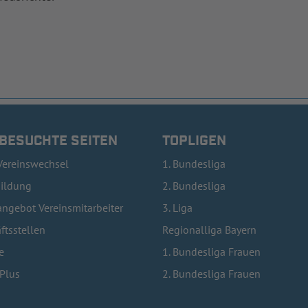
 BESUCHTE SEITEN
TOPLIGEN
Vereinswechsel
1. Bundesliga
bildung
2. Bundesliga
ngebot Vereinsmitarbeiter
3. Liga
ftsstellen
Regionalliga Bayern
e
1. Bundesliga Frauen
lPlus
2. Bundesliga Frauen