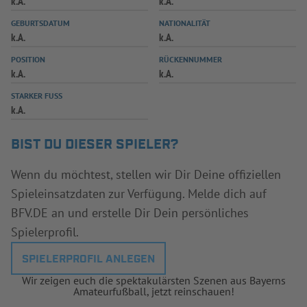
k.A.
k.A.
INFOTHEK
SPIELPLUS
GEBURTSDATUM
NATIONALITÄT
k.A.
k.A.
POSITION
RÜCKENNUMMER
k.A.
k.A.
STARKER FUSS
k.A.
BIST DU DIESER SPIELER?
Wenn du möchtest, stellen wir Dir Deine offiziellen
Spieleinsatzdaten zur Verfügung. Melde dich auf
BFV.DE an und erstelle Dir Dein persönliches
Spielerprofil.
SPIELERPROFIL ANLEGEN
Wir zeigen euch die spektakulärsten Szenen aus Bayerns
Amateurfußball, jetzt reinschauen!