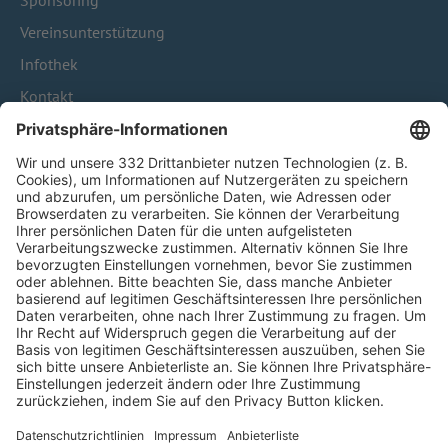
Sponsoring
Vereinsunterstützung
Infothek
Kontakt
HÄUFIG BESUCHTE SEITEN
Pässe und Vereinswechsel
Trainerausbildung
Schulungsangebot Vereinsmitarbeiter
BFV-Geschäftsstellen
Trainerbörse
Login SpielPlus
FOLGE DEM BFV