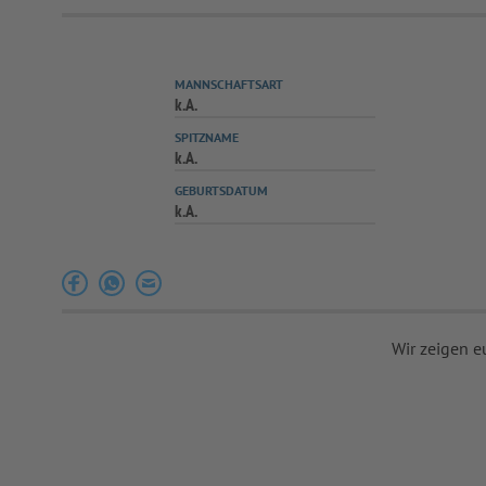
MANNSCHAFTSART
k.A.
SPITZNAME
k.A.
GEBURTSDATUM
k.A.
Wir zeigen e