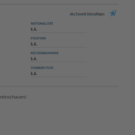
Als Favorit hinzufügen
NATIONALITÄT
k.A.
POSITION
k.A.
RÜCKENNUMMER
k.A.
STARKER FUSS
k.A.
 reinschauen!